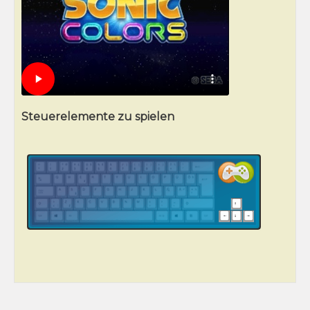
Steuerelemente zu spielen