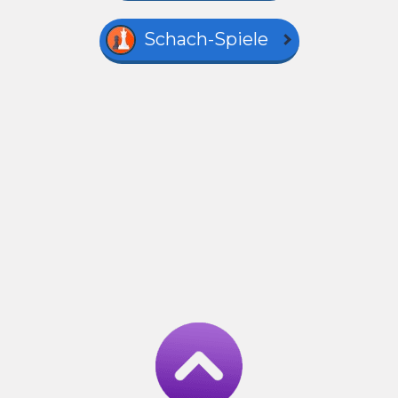
Schach-Spiele