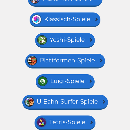
Klassisch-Spiele
Yoshi-Spiele
Plattformen-Spiele
Luigi-Spiele
U-Bahn-Surfer-Spiele
Tetris-Spiele