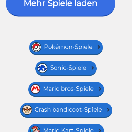
Mehr Spiele laden
Pokémon-Spiele
Sonic-Spiele
Mario bros-Spiele
Crash bandicoot-Spiele
Mario Kart-Spiele