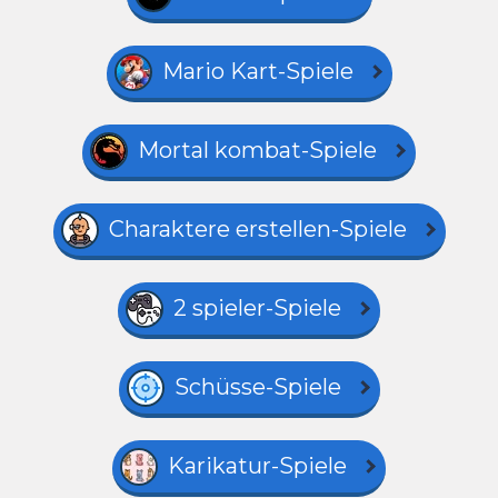
Mario Kart-Spiele
Mortal kombat-Spiele
Charaktere erstellen-Spiele
2 spieler-Spiele
Schüsse-Spiele
Karikatur-Spiele