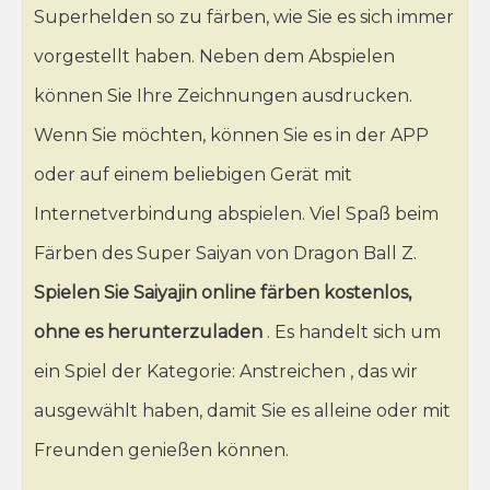
Superhelden so zu färben, wie Sie es sich immer
vorgestellt haben. Neben dem Abspielen
können Sie Ihre Zeichnungen ausdrucken.
Wenn Sie möchten, können Sie es in der APP
oder auf einem beliebigen Gerät mit
Internetverbindung abspielen. Viel Spaß beim
Färben des Super Saiyan von Dragon Ball Z.
Spielen Sie Saiyajin online färben kostenlos,
ohne es herunterzuladen
. Es handelt sich um
ein Spiel der Kategorie: Anstreichen , das wir
ausgewählt haben, damit Sie es alleine oder mit
Freunden genießen können.