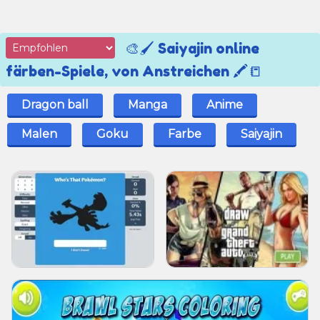
🎨🖌️ Saiyajin online
färben-Spiele, von Anstreichen 🖍️📒
Dragon ball
Manga
Anime
Malen
Goku
Farbe
Saiyajin