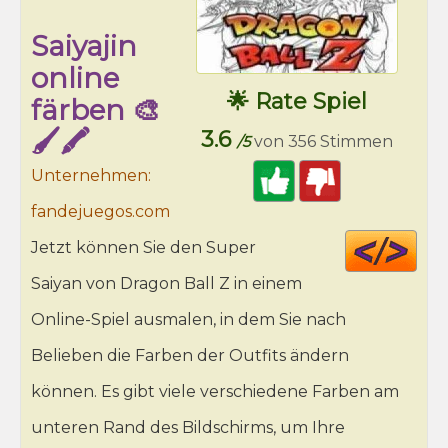
Saiyajin
online
🌟 Rate Spiel
färben 🎨
🖌️🖍️
3.6
/5
von 356 Stimmen
Unternehmen:
fandejuegos.com
Cod
Jetzt können Sie den Super
HT
Saiyan von Dragon Ball Z in einem
Online-Spiel ausmalen, in dem Sie nach
Belieben die Farben der Outfits ändern
können. Es gibt viele verschiedene Farben am
unteren Rand des Bildschirms, um Ihre