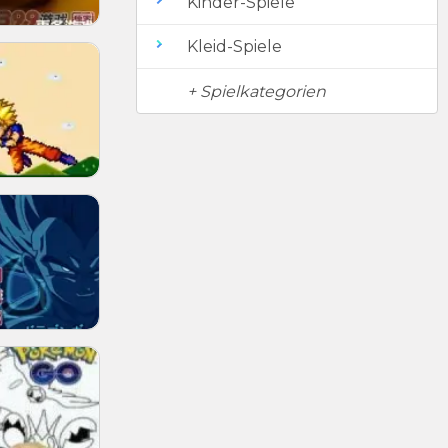
Kinder-Spiele
Kleid-Spiele
+ Spielkategorien