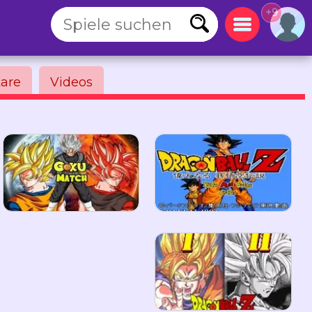
+9
are
Videos