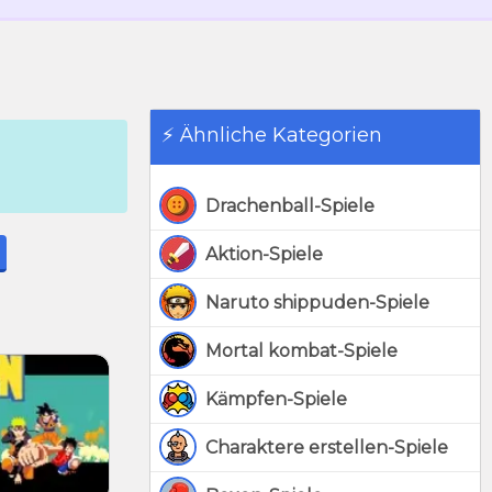
⚡ Ähnliche Kategorien
Drachenball-Spiele
Aktion-Spiele
Naruto shippuden-Spiele
Mortal kombat-Spiele
Kämpfen-Spiele
Charaktere erstellen-Spiele