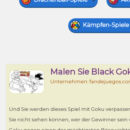
Kämpfen-Spiele
Malen Sie Black Gok
Unternehmen: fandejuegos.c
Und Sie werden dieses Spiel mit Goku verpassen,
Sie nicht sehen können, wer der Gewinner sein