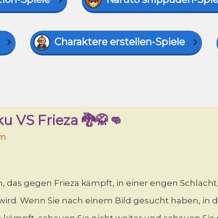
Charaktere erstellen-Spiele
u VS Frieza 🐉🥋👊
om
 das gegen Frieza kämpft, in einer engen Schlacht,
 wird. Wenn Sie nach einem Bild gesucht haben, in