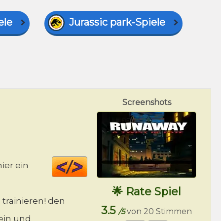
ele
Jurassic park-Spiele
Screenshots
Code
ier ein
HTML
🌟 Rate Spiel
trainieren! den
3.5
/5
von 20 Stimmen
 ein und