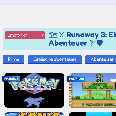
🗺️⚔️ Runaway 3: E
Abenteuer 🏹🛡️
Filme
Grafische abenteuer
Abenteuer