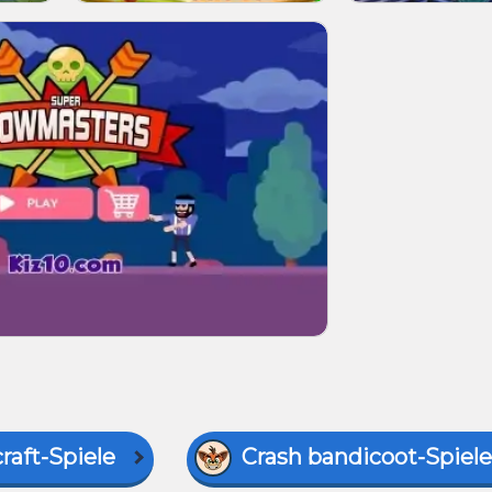
raft-Spiele
Crash bandicoot-Spiele