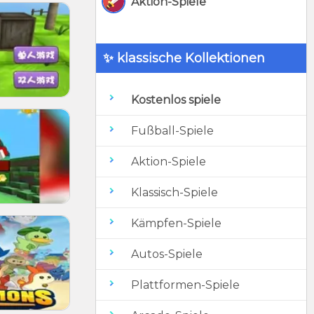
Aktion-Spiele
✨ klassische Kollektionen
Kostenlos spiele
Fußball-Spiele
Aktion-Spiele
Klassisch-Spiele
Kämpfen-Spiele
Autos-Spiele
Plattformen-Spiele