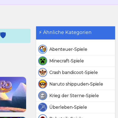
⚡ Ähnliche Kategorien
️
Abenteuer-Spiele
Minecraft-Spiele
Crash bandicoot-Spiele
Naruto shippuden-Spiele
Krieg der Sterne-Spiele
Überleben-Spiele