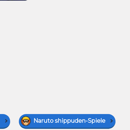
Naruto shippuden-Spiele