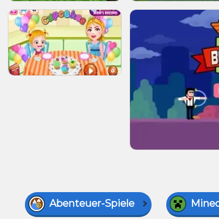
Abenteuer-Spiele
Minec