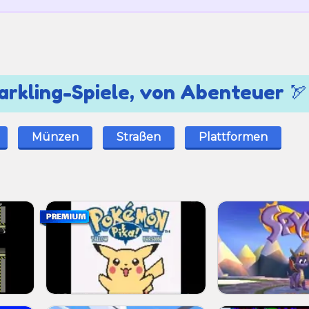
arkling-Spiele, von Abenteuer 🏹
Münzen
Straßen
Plattformen