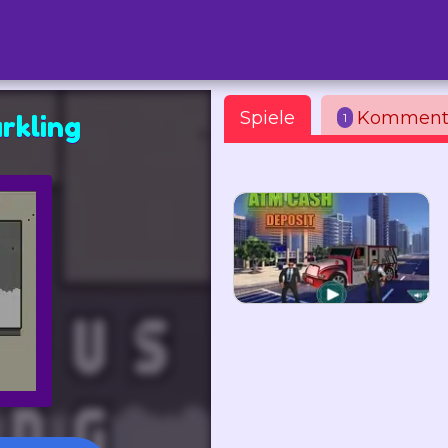
Spiele
Komment
1
rkling