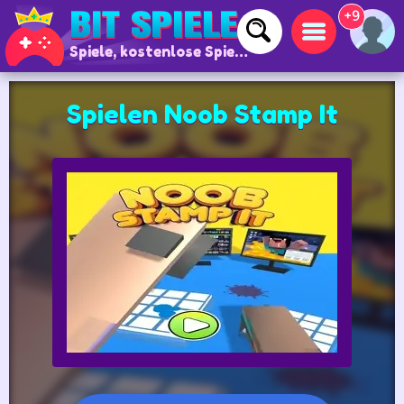
+9
Spiele, kostenlose Spiele und Online-Spiele
Spielen Noob Stamp It