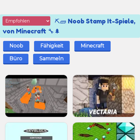
⛏️🧱 Noob Stamp It-Spiele,
von Minecraft 🔧🌲
Noob
Fähigkeit
Minecraft
Büro
Sammeln