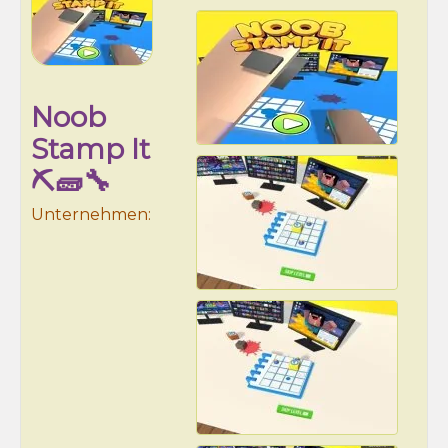
Noob
Stamp It
⛏️🧱🔧
Unternehmen: