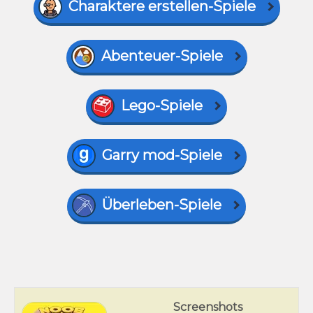
Charaktere erstellen-Spiele
Abenteuer-Spiele
Lego-Spiele
Garry mod-Spiele
Überleben-Spiele
Screenshots