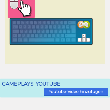
GAMEPLAYS, YOUTUBE
Youtube-Video hinzufügen