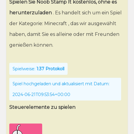
Spielen Sie Noob Stamp It kostenlos, ohne es
herunterzuladen
. Es handelt sich um ein Spiel
der Kategorie: Minecraft , das wir ausgewählt
haben, damit Sie es alleine oder mit Freunden
genießen können.
Spielweise:
1:37 Protokoll
Spiel hochgeladen und aktualisiert mit Datum:
2024-06-21T09:53:54+00:00
Steuerelemente zu spielen