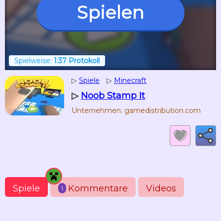
Spielen
Spielweise:
1:37 Protokoll
▷
Spiele
▷
Minecraft
▷
Noob Stamp It
Unternehmen: gamedistribution.com
Spiele
Kommentare
Videos
1