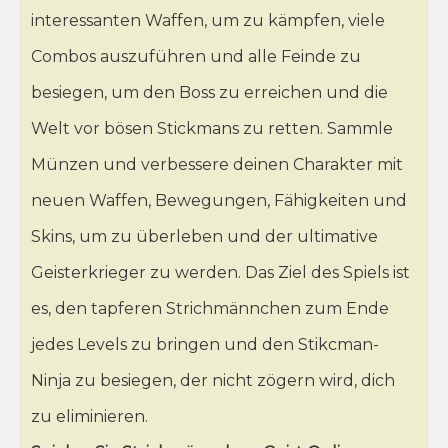
interessanten Waffen, um zu kämpfen, viele
Combos auszuführen und alle Feinde zu
besiegen, um den Boss zu erreichen und die
Welt vor bösen Stickmans zu retten. Sammle
Münzen und verbessere deinen Charakter mit
neuen Waffen, Bewegungen, Fähigkeiten und
Skins, um zu überleben und der ultimative
Geisterkrieger zu werden. Das Ziel des Spiels ist
es, den tapferen Strichmännchen zum Ende
jedes Levels zu bringen und den Stikcman-
Ninja zu besiegen, der nicht zögern wird, dich
zu eliminieren.