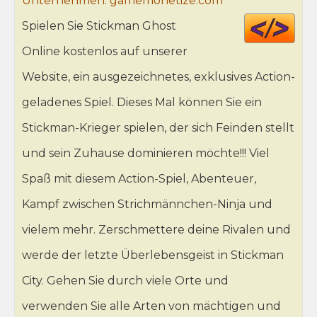
Unternehmen: gamemonetize.com
Cod
Spielen Sie Stickman Ghost
HT
Online kostenlos auf unserer
Website, ein ausgezeichnetes, exklusives Action-
geladenes Spiel. Dieses Mal können Sie ein
Stickman-Krieger spielen, der sich Feinden stellt
und sein Zuhause dominieren möchte!!! Viel
Spaß mit diesem Action-Spiel, Abenteuer,
Kampf zwischen Strichmännchen-Ninja und
vielem mehr. Zerschmettere deine Rivalen und
werde der letzte Überlebensgeist in Stickman
City. Gehen Sie durch viele Orte und
verwenden Sie alle Arten von mächtigen und