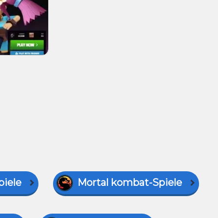
piele
Mortal kombat-Spiele