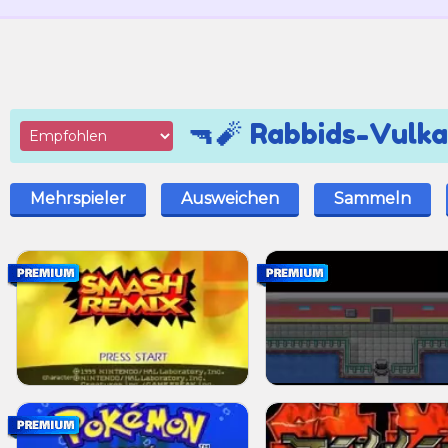
🔫🧨 Rabbids-Vulka
Mehrspieler
Ausweichen
Sammeln