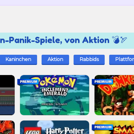
n-Panik-Spiele, von Aktion 💣🏹
Kaninchen
Aktion
Rabbids
Plattf