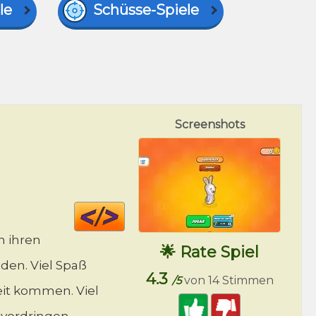
le
Schüsse-Spiele
Screenshots
Code
HTML
n ihren
🌟 Rate Spiel
den. Viel Spaß
4.3
/5
von 14 Stimmen
eit kommen. Viel