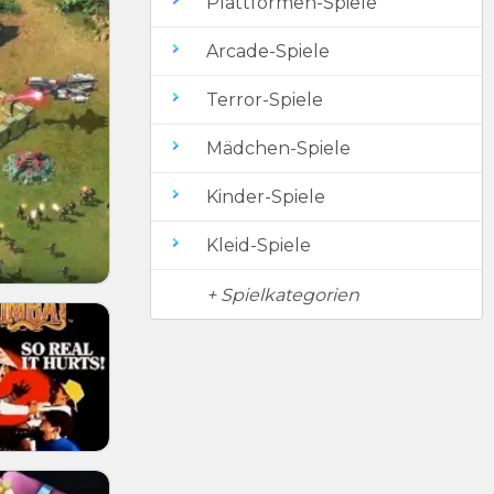
Plattformen-Spiele
Arcade-Spiele
Terror-Spiele
Mädchen-Spiele
Kinder-Spiele
Kleid-Spiele
+ Spielkategorien