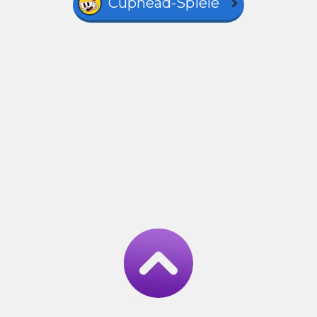
Cuphead-Spiele