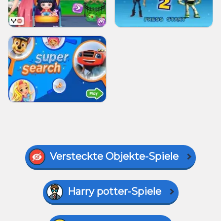
Versteckte Objekte-Spiele
Harry potter-Spiele