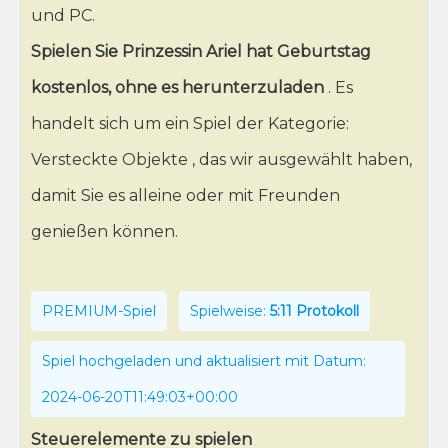
und PC.
Spielen Sie Prinzessin Ariel hat Geburtstag
kostenlos, ohne es herunterzuladen
. Es
handelt sich um ein Spiel der Kategorie:
Versteckte Objekte , das wir ausgewählt haben,
damit Sie es alleine oder mit Freunden
genießen können.
PREMIUM-Spiel
Spielweise:
5:11 Protokoll
Spiel hochgeladen und aktualisiert mit Datum:
2024-06-20T11:49:03+00:00
Steuerelemente zu spielen