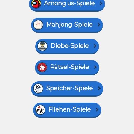
Among us-Spiele
Mahjong-Spiele
Diebe-Spiele
Rätsel-Spiele
Speicher-Spiele
Fliehen-Spiele