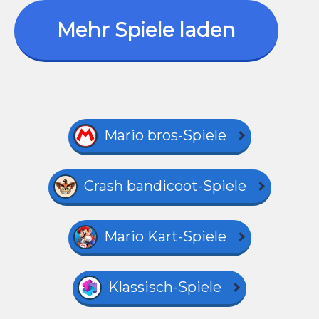
Mehr Spiele laden
Mario bros-Spiele
Crash bandicoot-Spiele
Mario Kart-Spiele
Klassisch-Spiele