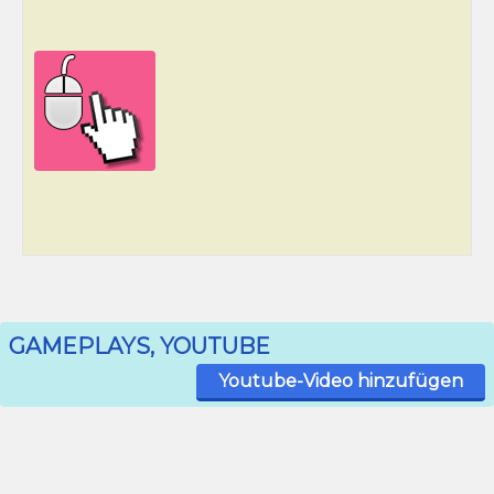
GAMEPLAYS, YOUTUBE
Youtube-Video hinzufügen