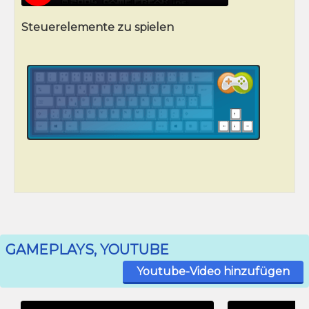
Steuerelemente zu spielen
GAMEPLAYS, YOUTUBE
Youtube-Video hinzufügen