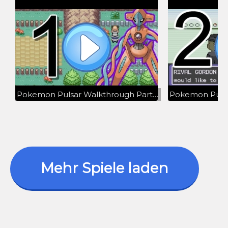
Pokemon Pulsar Walkthrough Part 1: A New Beginning
Mehr Spiele laden