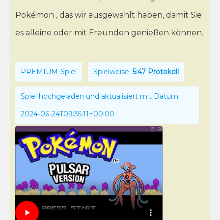
Pokémon , das wir ausgewählt haben, damit Sie
es alleine oder mit Freunden genießen können.
PREMIUM-Spiel
Spielweise:
5:47 Protokoll
Spiel hochgeladen und aktualisiert mit Datum:
2024-06-24T09:35:11+00:00