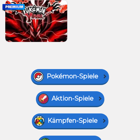
Pokémon-Spiele
Aktion-Spiele
Kämpfen-Spiele