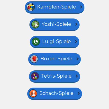
Kämpfen-Spiele
Yoshi-Spiele
Luigi-Spiele
Boxen-Spiele
Tetris-Spiele
Schach-Spiele