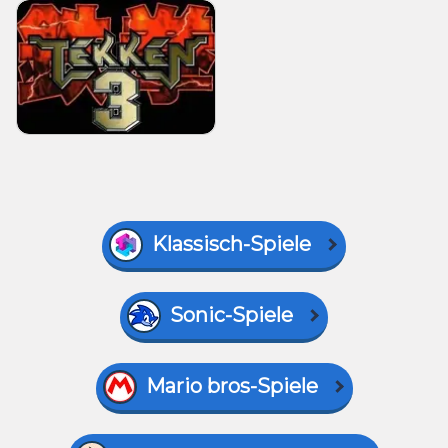
Klassisch-Spiele
Sonic-Spiele
Mario bros-Spiele