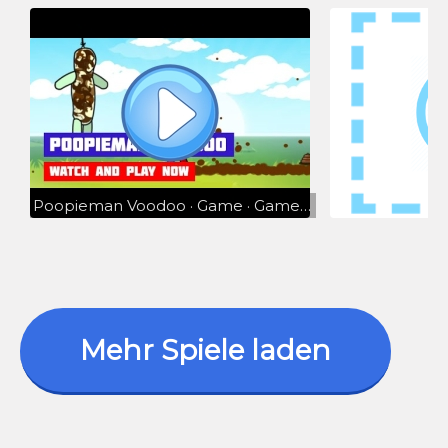
Poopieman Voodoo · Game · Gameplay
Mehr Spiele laden