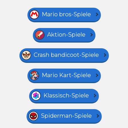
Mario bros-Spiele
Aktion-Spiele
Crash bandicoot-Spiele
Mario Kart-Spiele
Klassisch-Spiele
Spiderman-Spiele