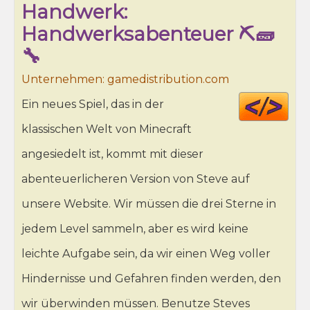
Handwerk:
Handwerksabenteuer ⛏️🧱
🔧
Unternehmen: gamedistribution.com
Cod
Ein neues Spiel, das in der
HT
klassischen Welt von Minecraft
angesiedelt ist, kommt mit dieser
abenteuerlicheren Version von Steve auf
unsere Website. Wir müssen die drei Sterne in
jedem Level sammeln, aber es wird keine
leichte Aufgabe sein, da wir einen Weg voller
Hindernisse und Gefahren finden werden, den
wir überwinden müssen. Benutze Steves