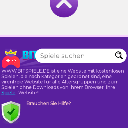
WWW.BITSPIELE.DE ist eine Website mit kostenlosen
Spielen, die nach Kategorien geordnet sind, eine
virenfreie Website für alle Altersgruppen und zum
Spielen ohne Downloads von Ihrem Browser. Ihre
Spiele
-Website!!!
Brauchen Sie Hilfe?