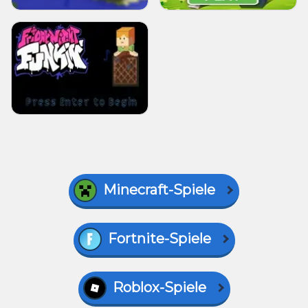
Minecraft-Spiele
Fortnite-Spiele
Roblox-Spiele