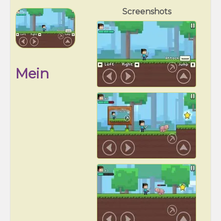
Screenshots
Mein