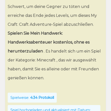
Schwert, um deine Gegner zu töten und
erreiche das Ende jedes Levels, um dieses My
Craft: Craft Adventure-Spiel abzuschließen.
Spielen Sie Mein Handwerk:
Handwerksabenteuer kostenlos, ohne es
herunterzuladen
. Es handelt sich um ein Spiel
der Kategorie: Minecraft , das wir ausgewählt
haben, damit Sie es alleine oder mit Freunden
genießen können.
Spielweise:
4:34 Protokoll
Spiel hochgeladen und aktualisiert mit Datum: