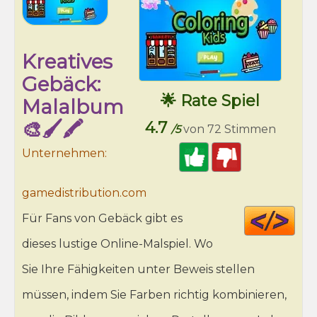
Kreatives
Gebäck:
🌟 Rate Spiel
Malalbum
🎨🖌️🖍️
4.7
/5
von 72 Stimmen
Unternehmen:
gamedistribution.com
Cod
Für Fans von Gebäck gibt es
HT
dieses lustige Online-Malspiel. Wo
Sie Ihre Fähigkeiten unter Beweis stellen
müssen, indem Sie Farben richtig kombinieren,