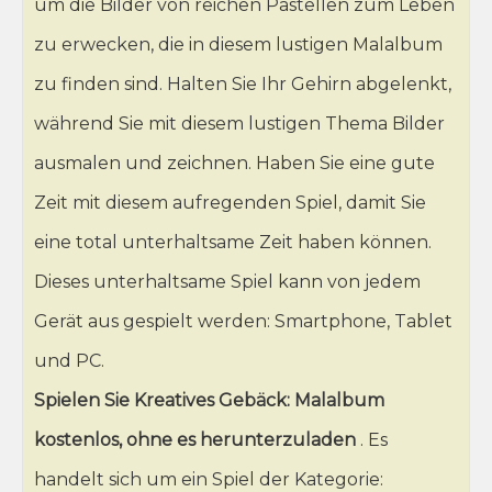
um die Bilder von reichen Pastellen zum Leben
zu erwecken, die in diesem lustigen Malalbum
zu finden sind. Halten Sie Ihr Gehirn abgelenkt,
während Sie mit diesem lustigen Thema Bilder
ausmalen und zeichnen. Haben Sie eine gute
Zeit mit diesem aufregenden Spiel, damit Sie
eine total unterhaltsame Zeit haben können.
Dieses unterhaltsame Spiel kann von jedem
Gerät aus gespielt werden: Smartphone, Tablet
und PC.
Spielen Sie Kreatives Gebäck: Malalbum
kostenlos, ohne es herunterzuladen
. Es
handelt sich um ein Spiel der Kategorie: