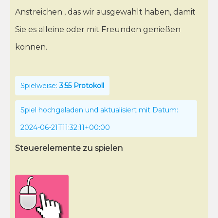
Anstreichen , das wir ausgewählt haben, damit
Sie es alleine oder mit Freunden genießen
können.
Spielweise:
3:55 Protokoll
Spiel hochgeladen und aktualisiert mit Datum:
2024-06-21T11:32:11+00:00
Steuerelemente zu spielen