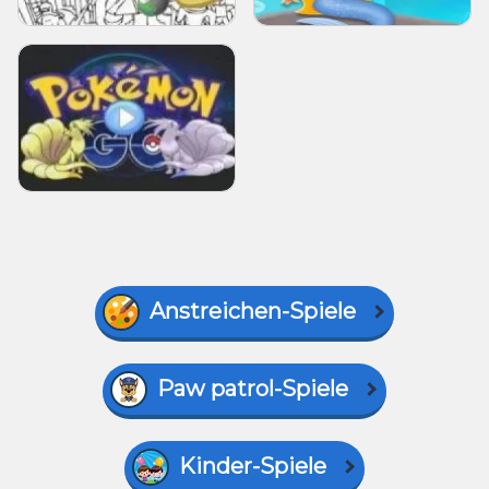
Anstreichen-Spiele
Paw patrol-Spiele
Kinder-Spiele