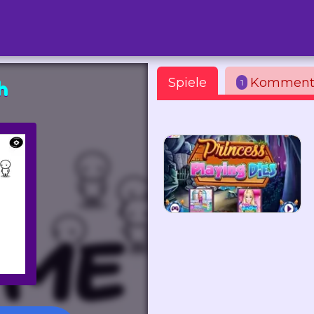
Spiele
Komment
1
h