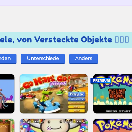
le, von Versteckte Objekte 🕵️‍♂️🔎
nden
Unterschiede
Anders