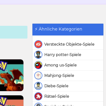
⚡ Ähnliche Kategorien
Versteckte Objekte-Spiele
Harry potter-Spiele
Among us-Spiele
Mahjong-Spiele
Diebe-Spiele
Rätsel-Spiele