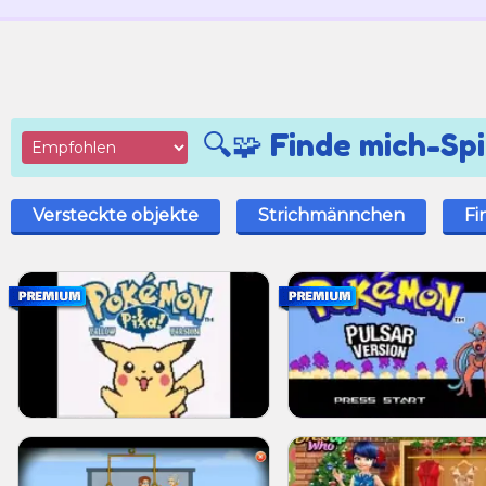
🔍🧩 Finde mich-Spie
Versteckte objekte
Strichmännchen
Fi