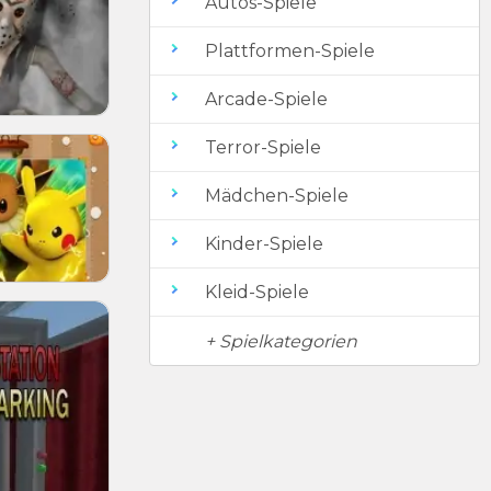
Autos-Spiele
Plattformen-Spiele
Arcade-Spiele
Terror-Spiele
Mädchen-Spiele
Kinder-Spiele
Kleid-Spiele
+ Spielkategorien