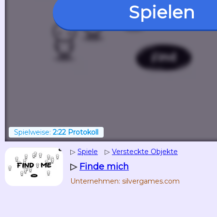
Spielen
Spielweise:
2:22 Protokoll
▷
Spiele
▷
Versteckte Objekte
▷
Finde mich
Unternehmen: silvergames.com