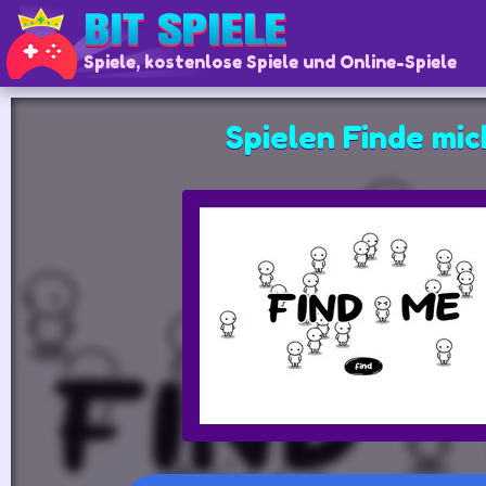
Spiele, kostenlose Spiele und Online-Spiele
Spielen Finde mic