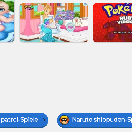
patrol-Spiele
Naruto shippuden-S