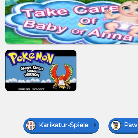
Karikatur-Spiele
Paw 