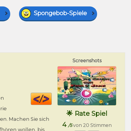
Spongebob-Spiele
Screenshots
Code
en
HTML
rie
🌟 Rate Spiel
en. Machen Sie sich
4
/5
von 20 Stimmen
fhören wollen, bis