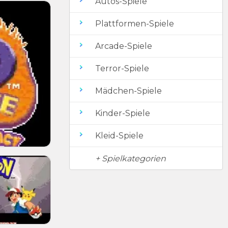
Autos-Spiele
Plattformen-Spiele
Arcade-Spiele
Terror-Spiele
Mädchen-Spiele
Kinder-Spiele
Kleid-Spiele
+ Spielkategorien