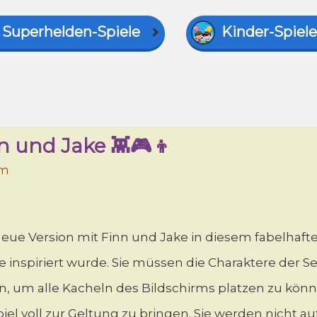
Superhelden-Spiele
Kinder-Spiele
n und Jake 👾🎮👦
om
neue Version mit Finn und Jake in diesem fabelhaft
e inspiriert wurde. Sie müssen die Charaktere der Se
n, um alle Kacheln des Bildschirms platzen zu könn
iel voll zur Geltung zu bringen. Sie werden nicht au