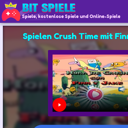
Spiele, kostenlose Spiele und Online-Spiele
Spielen Crush Time mit Fin