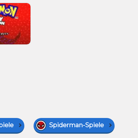
piele
Spiderman-Spiele