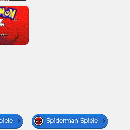
piele
Spiderman-Spiele