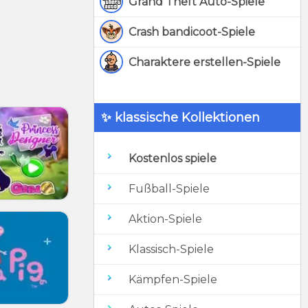
Grand Theft Auto-Spiele
Crash bandicoot-Spiele
Charaktere erstellen-Spiele
✨ klassische Kollektionen
Kostenlos spiele
Fußball-Spiele
Aktion-Spiele
Klassisch-Spiele
Kämpfen-Spiele