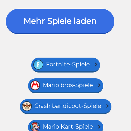
Mehr Spiele laden
Fortnite-Spiele
Mario bros-Spiele
Crash bandicoot-Spiele
Mario Kart-Spiele