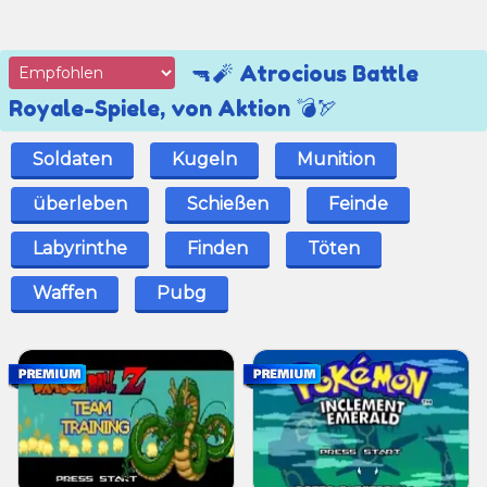
🔫🧨 Atrocious Battle
Royale-Spiele, von Aktion 💣🏹
Soldaten
Kugeln
Munition
überleben
Schießen
Feinde
Labyrinthe
Finden
Töten
Waffen
Pubg