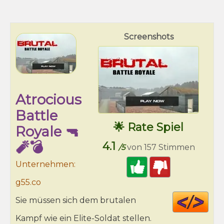
Screenshots
Atrocious
Battle
🌟 Rate Spiel
Royale 🔫
🧨💣
4.1
/5
von 157 Stimmen
Unternehmen:
g55.co
Cod
Sie müssen sich dem brutalen
HT
Kampf wie ein Elite-Soldat stellen.