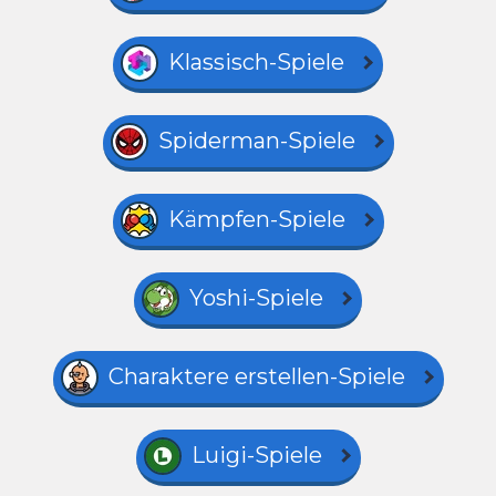
Klassisch-Spiele
Spiderman-Spiele
Kämpfen-Spiele
Yoshi-Spiele
Charaktere erstellen-Spiele
Luigi-Spiele