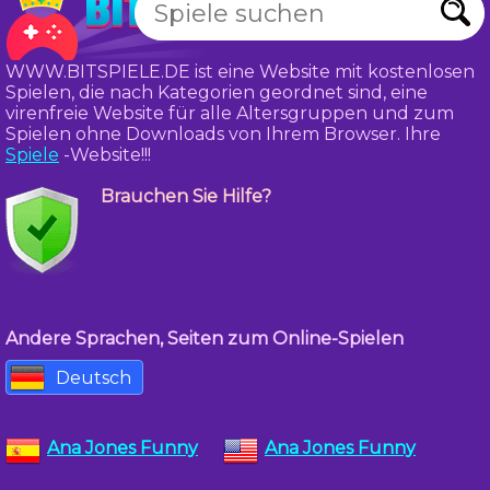
WWW.BITSPIELE.DE ist eine Website mit kostenlosen
Spielen, die nach Kategorien geordnet sind, eine
virenfreie Website für alle Altersgruppen und zum
Spielen ohne Downloads von Ihrem Browser. Ihre
Spiele
-Website!!!
Brauchen Sie Hilfe?
Andere Sprachen, Seiten zum Online-Spielen
Deutsch
Ana Jones Funny
Ana Jones Funny