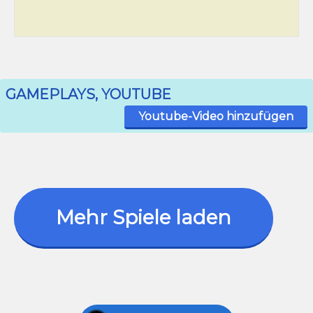
GAMEPLAYS, YOUTUBE
Youtube-Video hinzufügen
Mehr Spiele laden