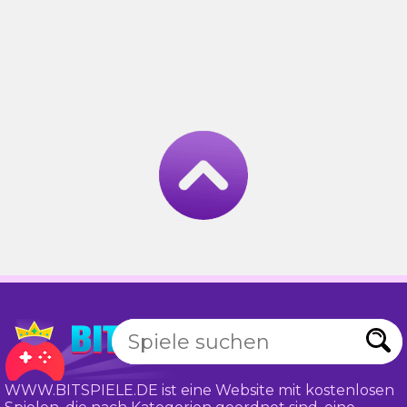
WWW.BITSPIELE.DE ist eine Website mit kostenlosen