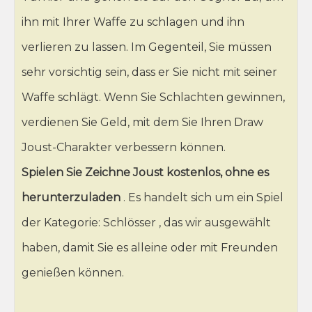
ihn mit Ihrer Waffe zu schlagen und ihn
verlieren zu lassen. Im Gegenteil, Sie müssen
sehr vorsichtig sein, dass er Sie nicht mit seiner
Waffe schlägt. Wenn Sie Schlachten gewinnen,
verdienen Sie Geld, mit dem Sie Ihren Draw
Joust-Charakter verbessern können.
Spielen Sie Zeichne Joust kostenlos, ohne es
herunterzuladen
. Es handelt sich um ein Spiel
der Kategorie: Schlösser , das wir ausgewählt
haben, damit Sie es alleine oder mit Freunden
genießen können.