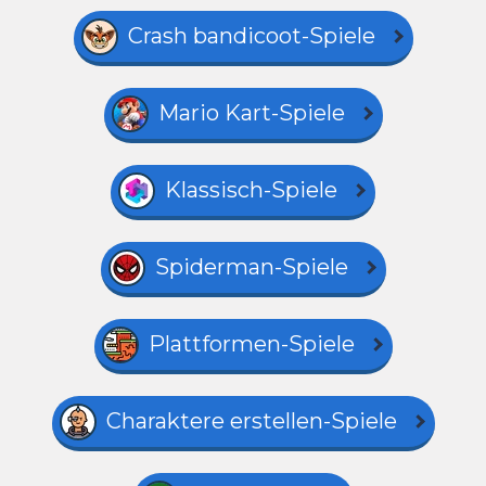
Crash bandicoot-Spiele
Mario Kart-Spiele
Klassisch-Spiele
Spiderman-Spiele
Plattformen-Spiele
Charaktere erstellen-Spiele