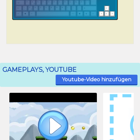
GAMEPLAYS, YOUTUBE
Youtube-Video hinzufügen