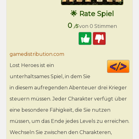
🌟 Rate Spiel
0
/5
von 0 Stimmen
gamedistribution.com
Cod
Lost Heroes ist ein
HT
unterhaltsames Spiel, in dem Sie
in diesem aufregenden Abenteuer drei Krieger
steuern müssen. Jeder Charakter verfügt über
eine besondere Fähigkeit, die Sie nutzen
müssen, um das Ende jedes Levels zu erreichen.
Wechseln Sie zwischen den Charakteren,