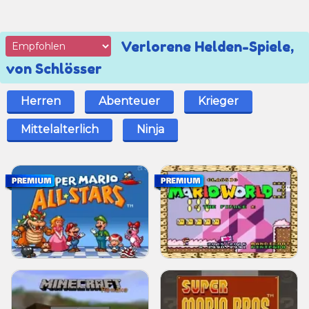
Verlorene Helden-Spiele,
von Schlösser
Herren
Abenteuer
Krieger
Mittelalterlich
Ninja