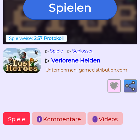
Spielen
Spielweise:
2:57 Protokoll
▷
Spiele
▷
Schlösser
▷
Verlorene Helden
Unternehmen: gamedistribution.com
Spiele
Kommentare
Videos
1
1