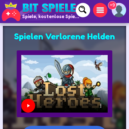
+9
Spiele, kostenlose Spiele und Online-Spiele
Spielen Verlorene Helden