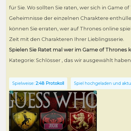
für Sie. Wo sollten Sie raten, wer sich in Game o
Geheimnisse der einzelnen Charaktere enthüllen
können Sie erraten, wer auf Thrones online spielt
Zeit mit den Charakteren Ihrer Lieblingsserie.
Spielen Sie Ratet mal wer im Game of Thrones 
Kategorie: Schlösser , das wir ausgewählt habe
Spielweise:
2:48 Protokoll
Spiel hochgeladen und aktu