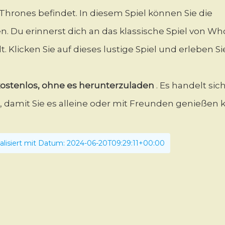
f Thrones befindet. In diesem Spiel können Sie die
. Du erinnerst dich an das klassische Spiel von Wh
. Klicken Sie auf dieses lustige Spiel und erleben Si
kostenlos, ohne es herunterzuladen
. Es handelt sic
n, damit Sie es alleine oder mit Freunden genießen 
alisiert mit Datum: 2024-06-20T09:29:11+00:00