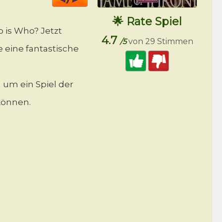
HTML
🌟 Rate Spiel
o is Who? Jetzt
4.7
/5
von 29 Stimmen
e eine fantastische
h um ein Spiel der
können.