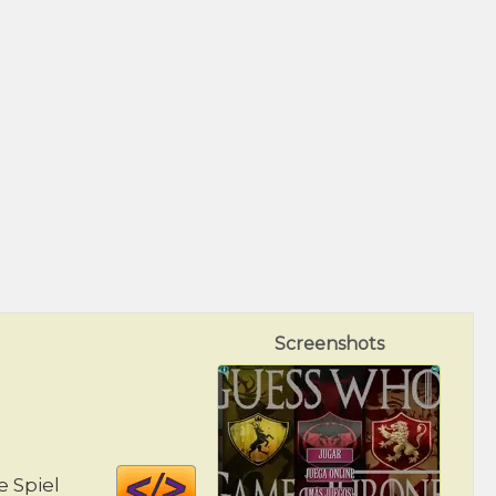
Screenshots
Code
e Spiel