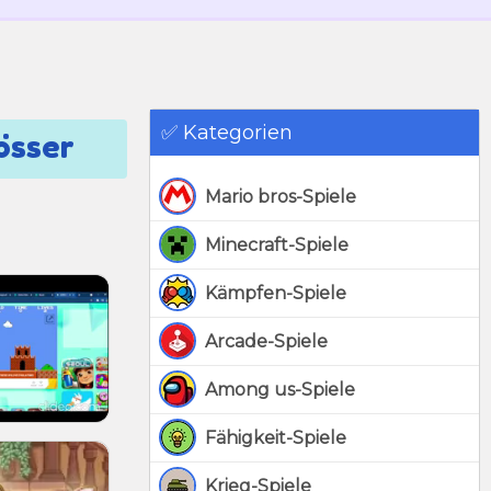
✅ Kategorien
össer
Mario bros-Spiele
Minecraft-Spiele
Kämpfen-Spiele
Arcade-Spiele
Among us-Spiele
Fähigkeit-Spiele
Krieg-Spiele