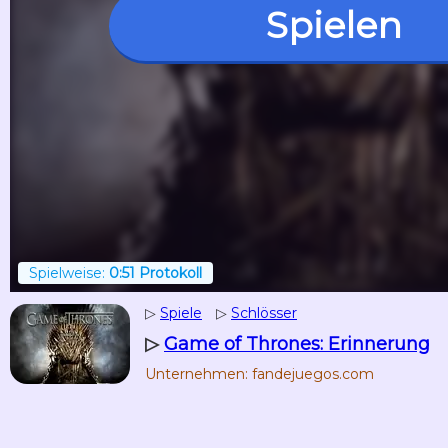
Spielen
Spielweise:
0:51 Protokoll
▷
Spiele
▷
Schlösser
▷
Game of Thrones: Erinnerung
Unternehmen: fandejuegos.com