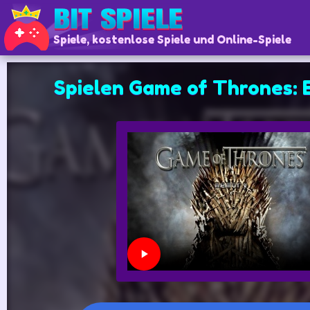
Spiele, kostenlose Spiele und Online-Spiele
Spielen Game of Thrones: 