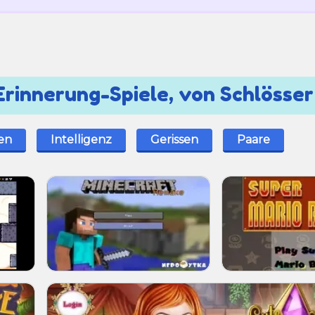
rinnerung-Spiele, von Schlösser
en
Intelligenz
Gerissen
Paare