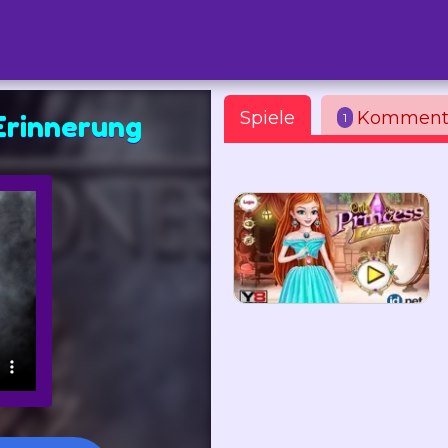
Spiele
Komment
1
Erinnerung