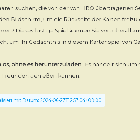
aaren suchen, die von der von HBO übertragenen Se
den Bildschirm, um die Rückseite der Karten freiz
en? Dieses lustige Spiel können Sie von überall au
 sich, um Ihr Gedächtnis in diesem Kartenspiel von 
nlos, ohne es herunterzuladen
. Es handelt sich um e
it Freunden genießen können.
alisiert mit Datum: 2024-06-27T12:57:04+00:00