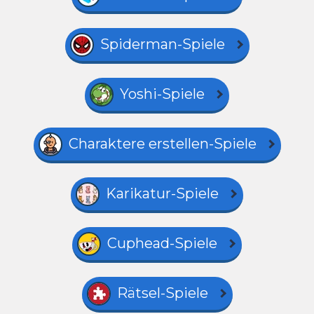
Spiderman-Spiele
Yoshi-Spiele
Charaktere erstellen-Spiele
Karikatur-Spiele
Cuphead-Spiele
Rätsel-Spiele