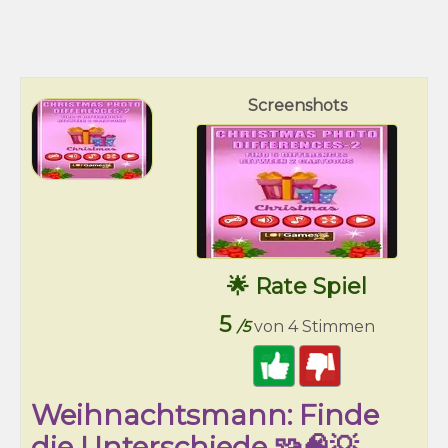
Screenshots
🌟 Rate Spiel
5
/5
von 4 Stimmen
Weihnachtsmann: Finde
die Unterschiede 🧩🧠💡