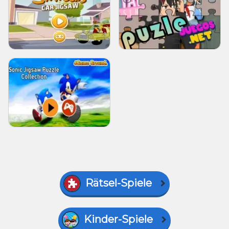
Rätsel-Spiele
Kinder-Spiele