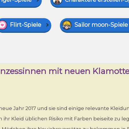
Flirt-Spiele
Sailor moon-Spiele
rinzessinnen mit neuen Klamotte
neue Jahr 2017 und sie sind einige relevante Kleidu
 ihr Kleid üblichen Risiko mit Farben beiseite zu le