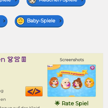
Baby-Spiele
n 👗👚👖
Screenshots
Code
ng
HTML
gen
🌟 Rate Spiel