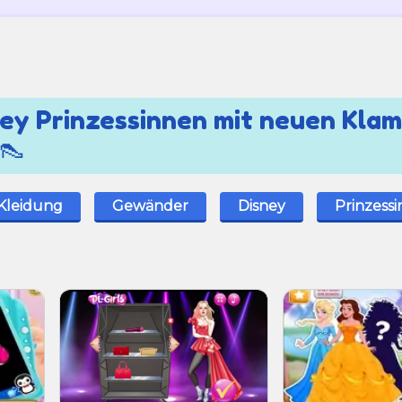
ney Prinzessinnen mit neuen Kla
👠
Kleidung
Gewänder
Disney
Prinzess