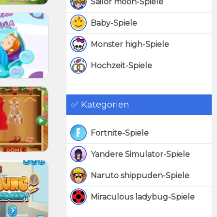
Sailor moon-Spiele
Baby-Spiele
Monster high-Spiele
Hochzeit-Spiele
✅ Kategorien
Fortnite-Spiele
Yandere Simulator-Spiele
Naruto shippuden-Spiele
Miraculous ladybug-Spiele