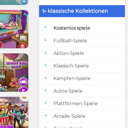
✨ klassische Kollektionen
Kostenlos spiele
Fußball-Spiele
Aktion-Spiele
Klassisch-Spiele
Kämpfen-Spiele
Autos-Spiele
Plattformen-Spiele
Arcade-Spiele