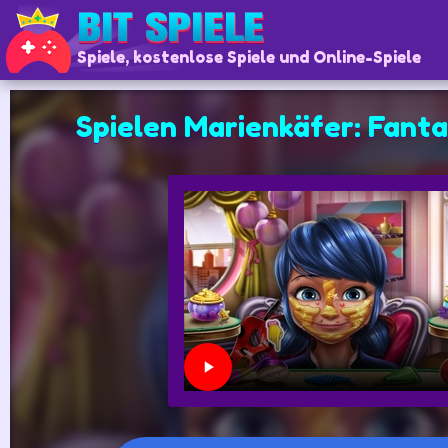
Spiele, kostenlose Spiele und Online-Spiele
Spielen Marienkäfer: Fant