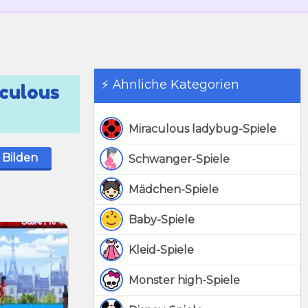
⚡ Ähnliche Kategorien
aculous
Miraculous ladybug-Spiele
Bilden
Schwanger-Spiele
Mädchen-Spiele
Baby-Spiele
Kleid-Spiele
Monster high-Spiele