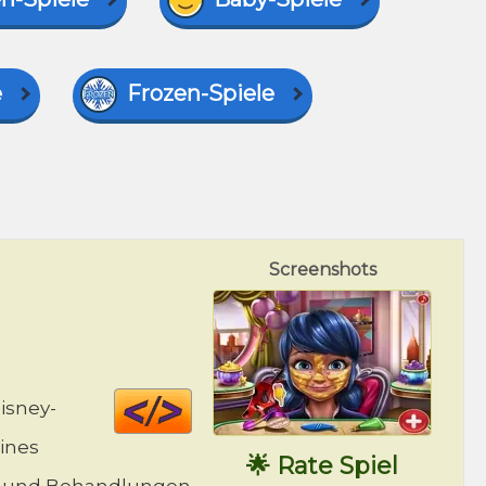
e
Frozen-Spiele
Screenshots
Code
isney-
HTML
ines
🌟 Rate Spiel