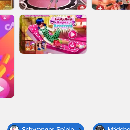
Schwanger-Spiele
Mädche