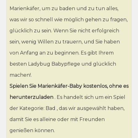
Marienkäfer, um zu baden und zu tun alles,
was wir so schnell wie möglich gehen zu fragen,
glücklich zu sein. Wenn Sie nicht erfolgreich
sein, wenig Willen zu trauern, und Sie haben
von Anfang an zu beginnen. Es gibt Ihrem
besten Ladybug Babypflege und glücklich
machen!.
Spielen Sie Marienkäfer-Baby kostenlos, ohne es
herunterzuladen
. Es handelt sich um ein Spiel
der Kategorie: Bad , das wir ausgewählt haben,
damit Sie es alleine oder mit Freunden
genießen können.