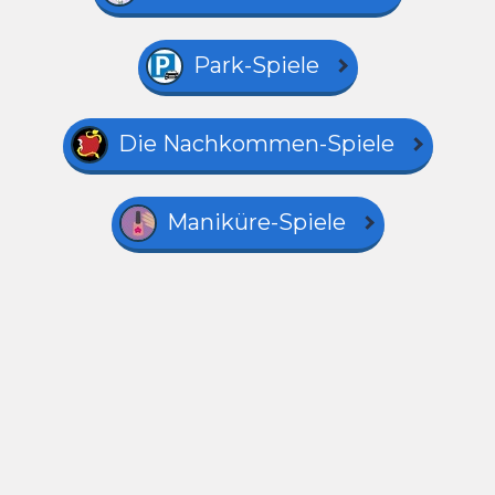
Park-Spiele
Die Nachkommen-Spiele
Maniküre-Spiele