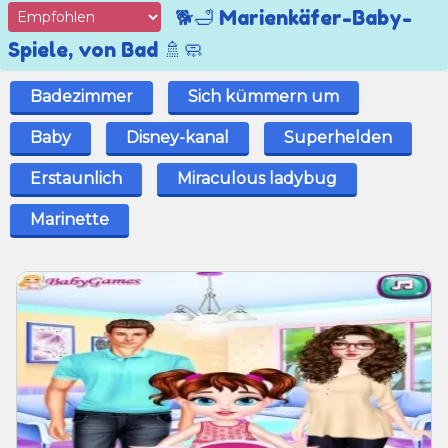
🐕🛁 Marienkäfer-Baby-
Spiele, von Bad 🚿🧼
Badezimmer
Sich kümmern um
Baby
Disney-kanal
Superhelden
Erstaunlich
Miraculous ladybug
Marinette