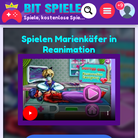
+9
Spiele, kostenlose Spiele und Online-Spiele
Spielen Marienkäfer in
Reanimation