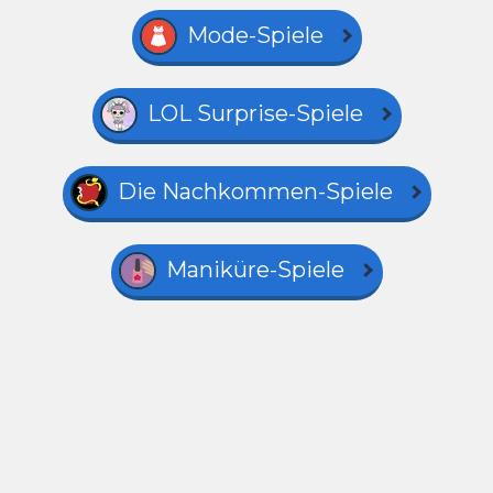
Mode-Spiele
LOL Surprise-Spiele
Die Nachkommen-Spiele
Maniküre-Spiele