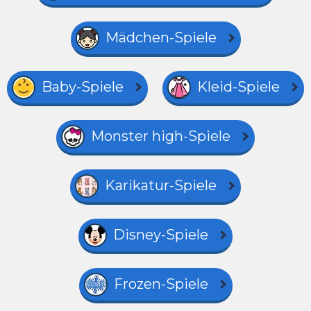
Mädchen-Spiele
Baby-Spiele
Kleid-Spiele
Monster high-Spiele
Karikatur-Spiele
Disney-Spiele
Frozen-Spiele