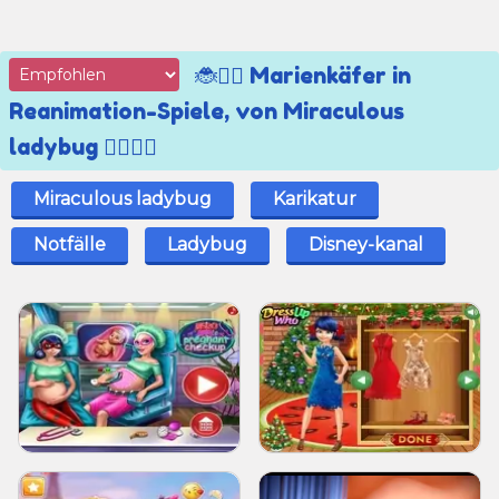
🐞🦸‍♀️ Marienkäfer in
Reanimation-Spiele, von Miraculous
ladybug 🦸‍♂️🦹‍♂️
Miraculous ladybug
Karikatur
Notfälle
Ladybug
Disney-kanal