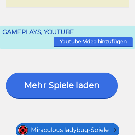
GAMEPLAYS, YOUTUBE
Youtube-Video hinzufügen
Mehr Spiele laden
Miraculous ladybug-Spiele