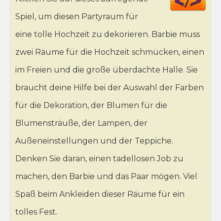
HT
Spiel, um diesen Partyraum für
eine tolle Hochzeit zu dekorieren. Barbie muss
zwei Räume für die Hochzeit schmücken, einen
im Freien und die große überdachte Halle. Sie
braucht deine Hilfe bei der Auswahl der Farben
für die Dekoration, der Blumen für die
Blumensträuße, der Lampen, der
Außeneinstellungen und der Teppiche.
Denken Sie daran, einen tadellosen Job zu
machen, den Barbie und das Paar mögen. Viel
Spaß beim Ankleiden dieser Räume für ein
tolles Fest.