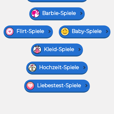
Barbie-Spiele
Flirt-Spiele
Baby-Spiele
Kleid-Spiele
Hochzeit-Spiele
Liebestest-Spiele