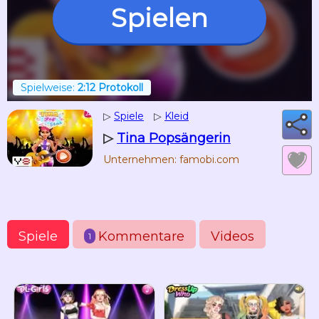
Spielen
Spielweise:
2:12 Protokoll
▷
Spiele
▷
Kleid
▷
Tina Popsängerin
Unternehmen: famobi.com
Spiele
Kommentare
Videos
1