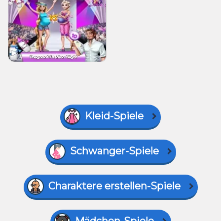
Kleid-Spiele
Schwanger-Spiele
Charaktere erstellen-Spiele