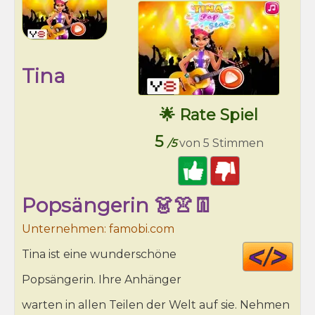
Tina
🌟 Rate Spiel
5
/5
von 5 Stimmen
Popsängerin 👗👚👖
Unternehmen: famobi.com
Cod
Tina ist eine wunderschöne
HT
Popsängerin. Ihre Anhänger
warten in allen Teilen der Welt auf sie. Nehmen