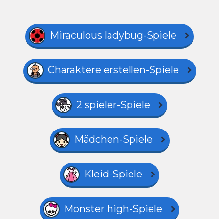
Miraculous ladybug-Spiele
Charaktere erstellen-Spiele
2 spieler-Spiele
Mädchen-Spiele
Kleid-Spiele
Monster high-Spiele