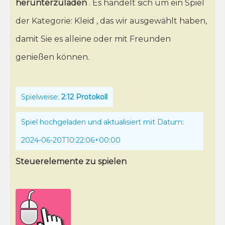
herunterzuladen
. Es handelt sich um ein Spiel
der Kategorie: Kleid , das wir ausgewählt haben,
damit Sie es alleine oder mit Freunden
genießen können.
Spielweise:
2:12 Protokoll
Spiel hochgeladen und aktualisiert mit Datum:
2024-06-20T10:22:06+00:00
Steuerelemente zu spielen