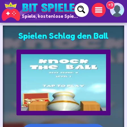
+9
Spiele, kostenlose Spiele und Online-Spiele
Spielen Schlag den Ball