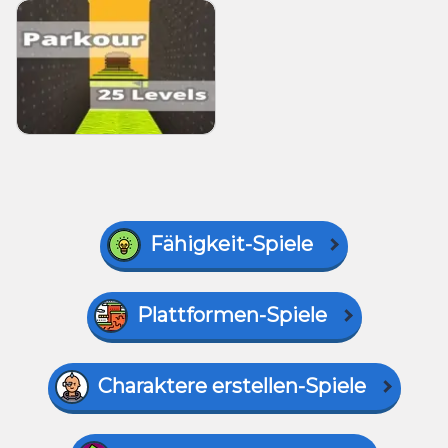
Fähigkeit-Spiele
Plattformen-Spiele
Charaktere erstellen-Spiele