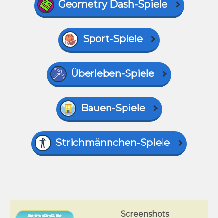
Geometry Dash-Spiele
Sport-Spiele
Überleben-Spiele
Bauen-Spiele
Strichmännchen-Spiele
Screenshots