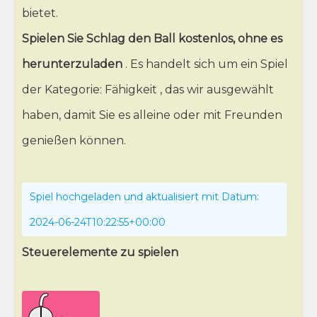
bietet.
Spielen Sie Schlag den Ball kostenlos, ohne es
herunterzuladen
. Es handelt sich um ein Spiel
der Kategorie: Fähigkeit , das wir ausgewählt
haben, damit Sie es alleine oder mit Freunden
genießen können.
Spiel hochgeladen und aktualisiert mit Datum:
2024-06-24T10:22:55+00:00
Steuerelemente zu spielen