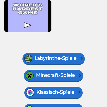
Labyrinthe-Spiele
Minecraft-Spiele
Klassisch-Spiele