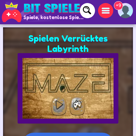
+9
Spiele, kostenlose Spiele und Online-Spiele
Spielen Verrücktes
Labyrinth