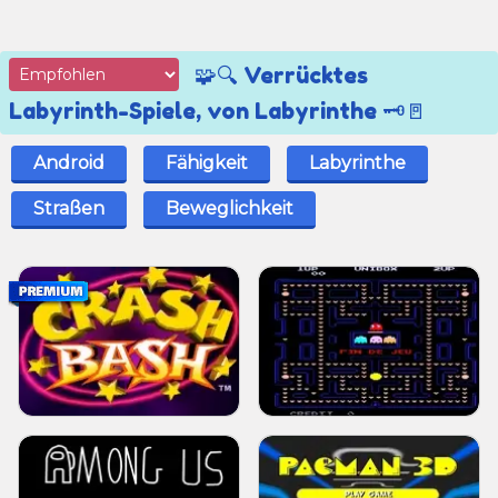
🧩🔍 Verrücktes
Labyrinth-Spiele, von Labyrinthe 🗝🚪
Android
Fähigkeit
Labyrinthe
Straßen
Beweglichkeit