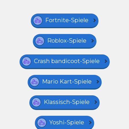
Fortnite-Spiele
Roblox-Spiele
Crash bandicoot-Spiele
Mario Kart-Spiele
Klassisch-Spiele
Yoshi-Spiele