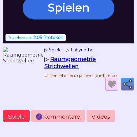
Spielen
Spielweise:
2:05 Protokoll
▷
Spiele
▷
Labyrinthe
▷
Raumgeometrie
Strichwellen
Unternehmen: gamemonetize.co
Spiele
Kommentare
Videos
7