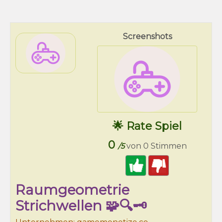
Screenshots
🌟 Rate Spiel
0
/5
von 0 Stimmen
Raumgeometrie
Strichwellen 🧩🔍🗝