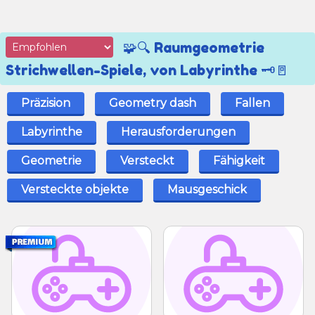
🧩🔍 Raumgeometrie
Strichwellen-Spiele, von Labyrinthe 🗝🚪
Präzision
Geometry dash
Fallen
Labyrinthe
Herausforderungen
Geometrie
Versteckt
Fähigkeit
Versteckte objekte
Mausgeschick