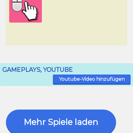
GAMEPLAYS, YOUTUBE
Youtube-Video hinzufügen
Mehr Spiele laden