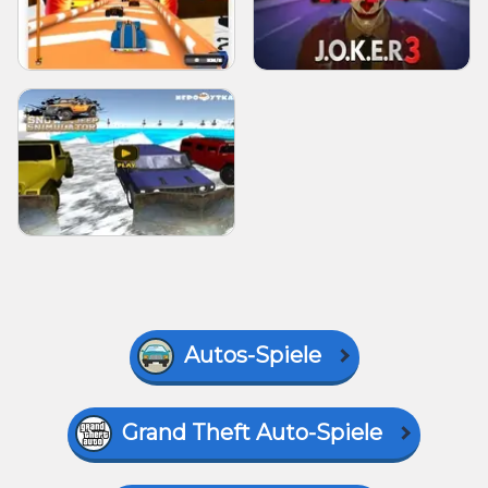
Autos-Spiele
Grand Theft Auto-Spiele