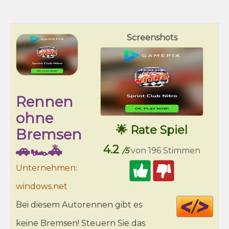
Screenshots
Rennen
ohne
🌟 Rate Spiel
Bremsen
🚗🏎🚓
4.2
/5
von 196 Stimmen
Unternehmen:
windows.net
Cod
Bei diesem Autorennen gibt es
HT
keine Bremsen! Steuern Sie das