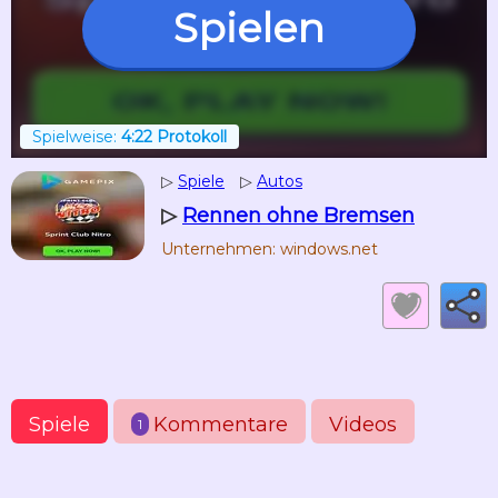
Spielen
Spielweise:
4:22 Protokoll
▷
Spiele
▷
Autos
▷
Rennen ohne Bremsen
Unternehmen: windows.net
Spiele
Kommentare
Videos
1