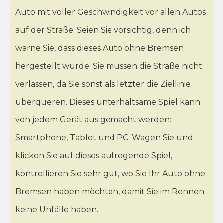
Auto mit voller Geschwindigkeit vor allen Autos
auf der Straße. Seien Sie vorsichtig, denn ich
warne Sie, dass dieses Auto ohne Bremsen
hergestellt wurde. Sie müssen die Straße nicht
verlassen, da Sie sonst als letzter die Ziellinie
überqueren. Dieses unterhaltsame Spiel kann
von jedem Gerät aus gemacht werden:
Smartphone, Tablet und PC. Wagen Sie und
klicken Sie auf dieses aufregende Spiel,
kontrollieren Sie sehr gut, wo Sie Ihr Auto ohne
Bremsen haben möchten, damit Sie im Rennen
keine Unfälle haben.