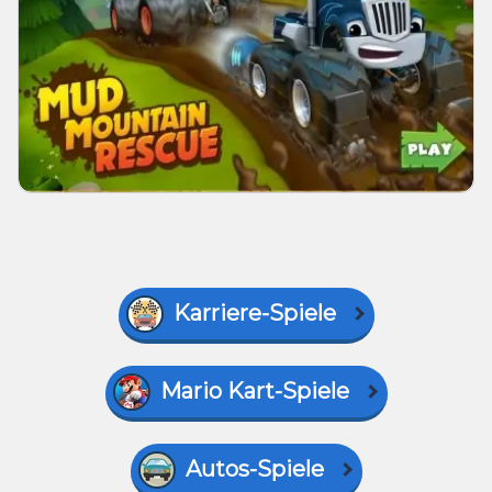
Karriere-Spiele
Mario Kart-Spiele
Autos-Spiele