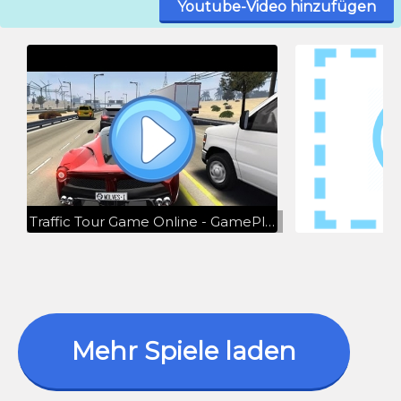
Youtube-Video hinzufügen
Traffic Tour Game Online - GamePlay Walkthrough
Mehr Spiele laden