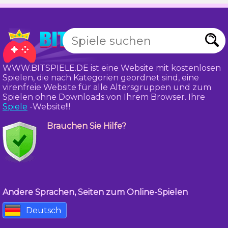
WWW.BITSPIELE.DE ist eine Website mit kostenlosen
Spielen, die nach Kategorien geordnet sind, eine
virenfreie Website für alle Altersgruppen und zum
Spielen ohne Downloads von Ihrem Browser. Ihre
Spiele
-Website!!!
Brauchen Sie Hilfe?
Andere Sprachen, Seiten zum Online-Spielen
Deutsch