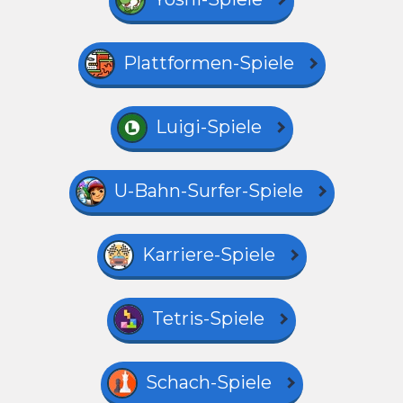
Plattformen-Spiele
Luigi-Spiele
U-Bahn-Surfer-Spiele
Karriere-Spiele
Tetris-Spiele
Schach-Spiele