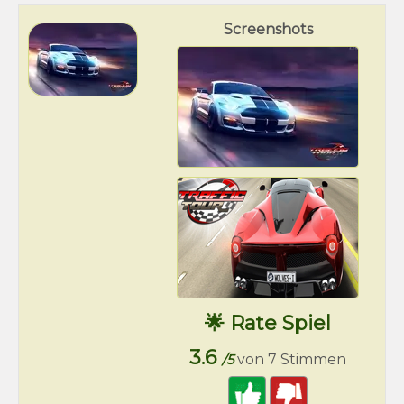
Screenshots
🌟 Rate Spiel
3.6
/5
von 7 Stimmen