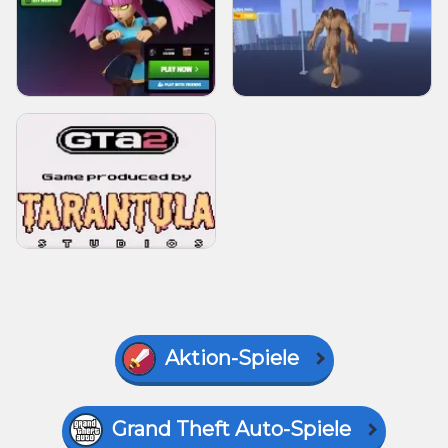
Aktion-Spiele
Grand Theft Auto-Spiele