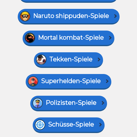
Naruto shippuden-Spiele
Mortal kombat-Spiele
Tekken-Spiele
Superhelden-Spiele
Polizisten-Spiele
Schüsse-Spiele