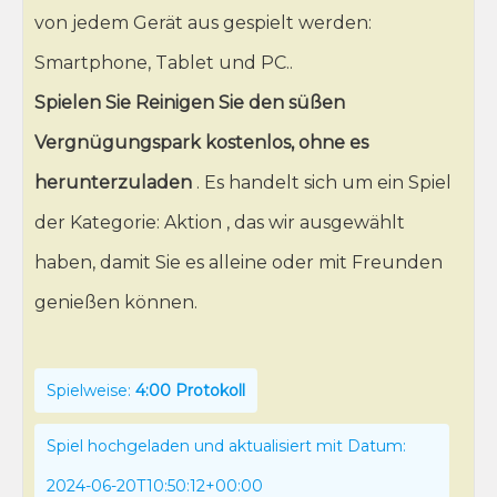
von jedem Gerät aus gespielt werden:
Smartphone, Tablet und PC..
Spielen Sie Reinigen Sie den süßen
Vergnügungspark kostenlos, ohne es
herunterzuladen
. Es handelt sich um ein Spiel
der Kategorie: Aktion , das wir ausgewählt
haben, damit Sie es alleine oder mit Freunden
genießen können.
Spielweise:
4:00 Protokoll
Spiel hochgeladen und aktualisiert mit Datum:
2024-06-20T10:50:12+00:00