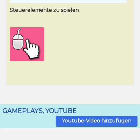
Steuerelemente zu spielen
GAMEPLAYS, YOUTUBE
Youtube-Video hinzufügen