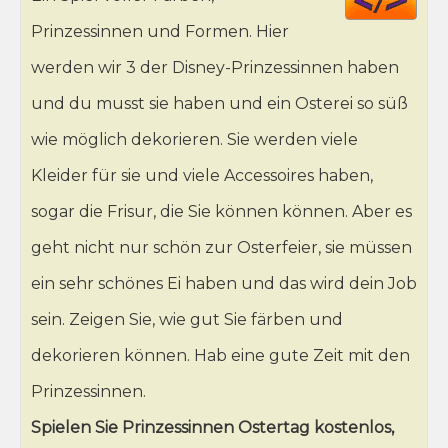
HT
Prinzessinnen und Formen. Hier
werden wir 3 der Disney-Prinzessinnen haben
und du musst sie haben und ein Osterei so süß
wie möglich dekorieren. Sie werden viele
Kleider für sie und viele Accessoires haben,
sogar die Frisur, die Sie können können. Aber es
geht nicht nur schön zur Osterfeier, sie müssen
ein sehr schönes Ei haben und das wird dein Job
sein. Zeigen Sie, wie gut Sie färben und
dekorieren können. Hab eine gute Zeit mit den
Prinzessinnen.
Spielen Sie Prinzessinnen Ostertag kostenlos,