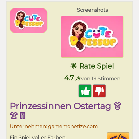
Screenshots
🌟 Rate Spiel
4.7
/5
von 19 Stimmen
Prinzessinnen Ostertag 👗
👚👖
Unternehmen: gamemonetize.com
Cod
Ein Spiel voller Farben,