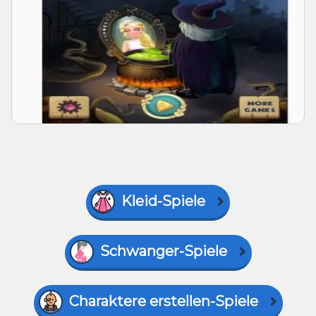
Kleid-Spiele
Schwanger-Spiele
Charaktere erstellen-Spiele