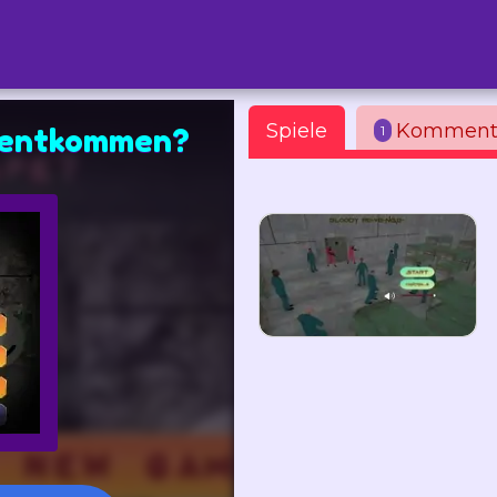
Spiele
Komment
1
e entkommen?