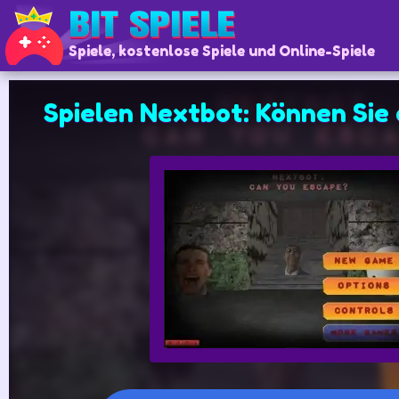
Spiele, kostenlose Spiele und Online-Spiele
Spielen Nextbot: Können Si