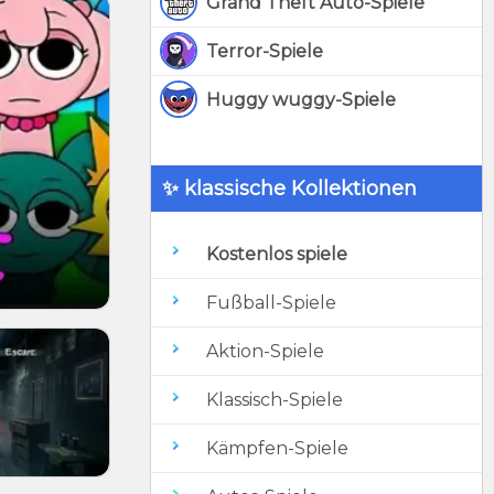
Grand Theft Auto-Spiele
Terror-Spiele
Huggy wuggy-Spiele
✨ klassische Kollektionen
Kostenlos spiele
Fußball-Spiele
Aktion-Spiele
Klassisch-Spiele
Kämpfen-Spiele