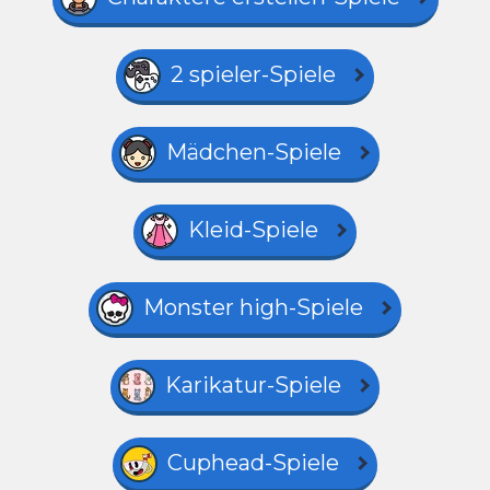
2 spieler-Spiele
Mädchen-Spiele
Kleid-Spiele
Monster high-Spiele
Karikatur-Spiele
Cuphead-Spiele