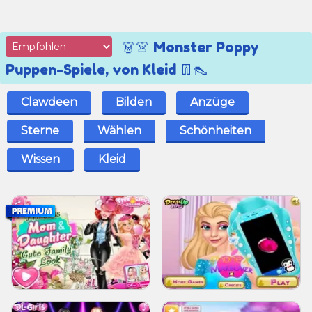
👗👚 Monster Poppy
Puppen-Spiele, von Kleid 👖👠
Clawdeen
Bilden
Anzüge
Sterne
Wählen
Schönheiten
Wissen
Kleid