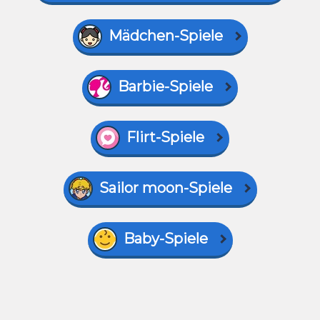
Mädchen-Spiele
Barbie-Spiele
Flirt-Spiele
Sailor moon-Spiele
Baby-Spiele