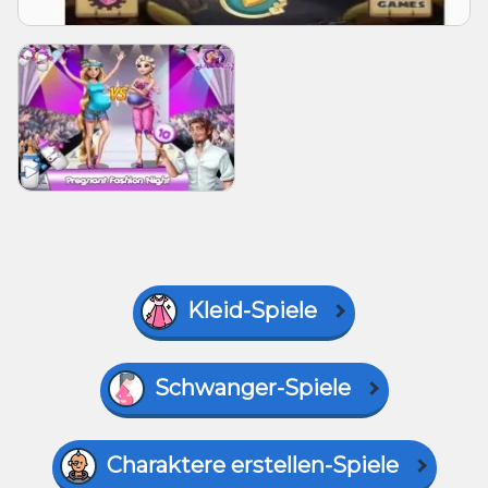
Kleid-Spiele
Schwanger-Spiele
Charaktere erstellen-Spiele