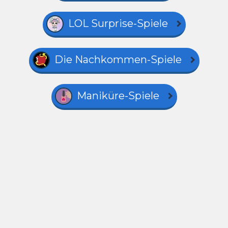
LOL Surprise-Spiele
Die Nachkommen-Spiele
Maniküre-Spiele