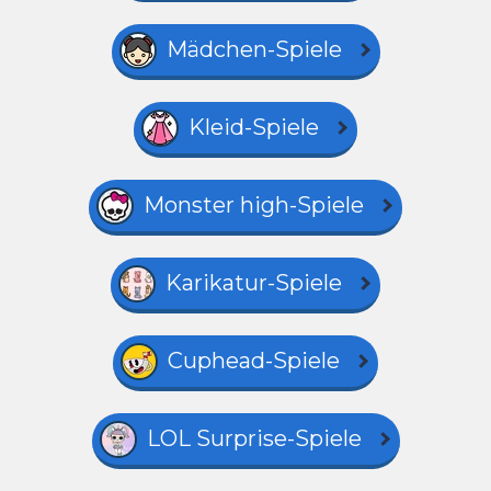
Mädchen-Spiele
Kleid-Spiele
Monster high-Spiele
Karikatur-Spiele
Cuphead-Spiele
LOL Surprise-Spiele