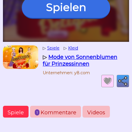
Spielen
▷
Spiele
▷
Kleid
▷
Mode von Sonnenblumen
für Prinzessinnen
Unternehmen: y8.com
Spiele
Kommentare
Videos
1