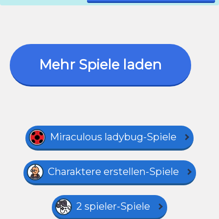
Mehr Spiele laden
Miraculous ladybug-Spiele
Charaktere erstellen-Spiele
2 spieler-Spiele