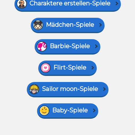
Charaktere erstellen-Spiele
Mädchen-Spiele
Barbie-Spiele
Flirt-Spiele
Sailor moon-Spiele
Baby-Spiele