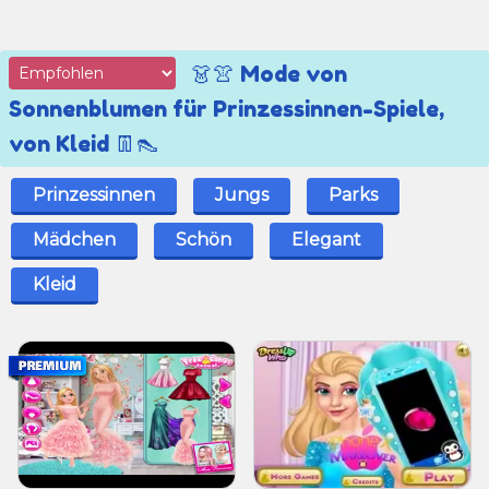
👗👚 Mode von
Sonnenblumen für Prinzessinnen-Spiele,
von Kleid 👖👠
Prinzessinnen
Jungs
Parks
Mädchen
Schön
Elegant
Kleid