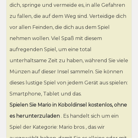
dich, springe und vermeide es, in alle Gefahren
zu fallen, die auf dem Weg sind. Verteidige dich
vor allen Feinden, die dich aus dem Spiel
nehmen wollen. Viel Spaß mit diesem
aufregenden Spiel, um eine total
unterhaltsame Zeit zu haben, während Sie viele
Münzen auf dieser Insel sammeln. Sie können
dieses lustige Spiel von jedem Gerät aus spielen:
Smartphone, Tablet und das.
Spielen Sie Mario in Koboldinsel kostenlos, ohne
es herunterzuladen
. Es handelt sich um ein
Spiel der Kategorie: Mario bros , das wir