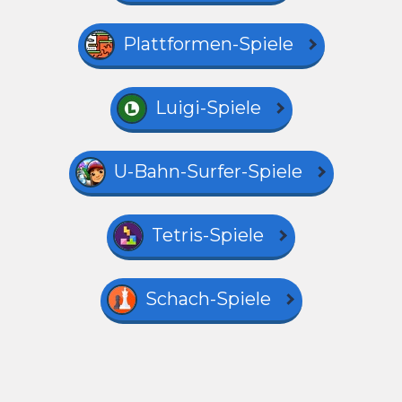
Plattformen-Spiele
Luigi-Spiele
U-Bahn-Surfer-Spiele
Tetris-Spiele
Schach-Spiele