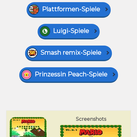
Plattformen-Spiele
Luigi-Spiele
Smash remix-Spiele
Prinzessin Peach-Spiele
Screenshots