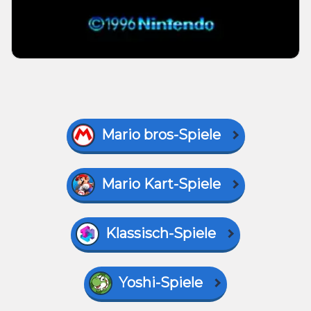
Mario bros-Spiele
Mario Kart-Spiele
Klassisch-Spiele
Yoshi-Spiele