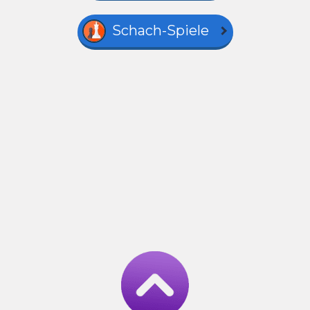
Schach-Spiele