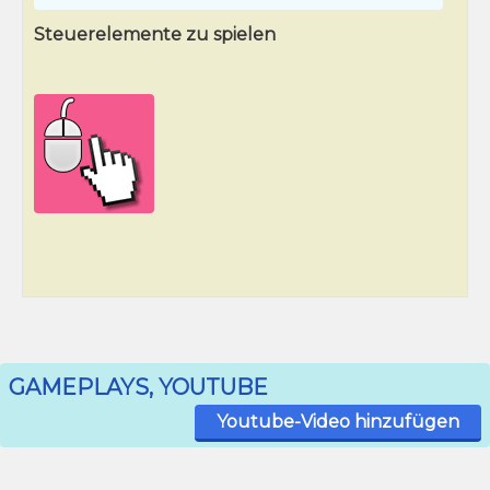
Steuerelemente zu spielen
GAMEPLAYS, YOUTUBE
Youtube-Video hinzufügen