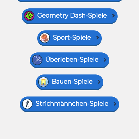
Geometry Dash-Spiele
Sport-Spiele
Überleben-Spiele
Bauen-Spiele
Strichmännchen-Spiele