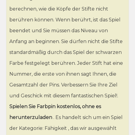
berechnen, wie die Köpfe der Stifte nicht
berühren können. Wenn berührt, ist das Spiel
beendet und Sie müssen das Niveau von
Anfang an beginnen. Sie dürfen nicht die Stifte
standardmäßig durch das Spiel der schwarzen
Farbe festgelegt berühren. Jeder Stift hat eine
Nummer, die erste von ihnen sagt Ihnen, die
Gesamtzahl der Pins. Verbessern Sie Ihre Ziel
und Geschick mit diesem fantastischen Spiel!.
Spielen Sie Farbpin kostenlos, ohne es
herunterzuladen
. Es handelt sich um ein Spiel
der Kategorie: Fähigkeit , das wir ausgewählt