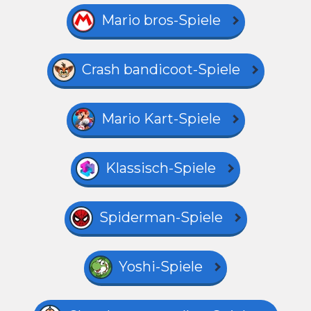
Mario bros-Spiele
Crash bandicoot-Spiele
Mario Kart-Spiele
Klassisch-Spiele
Spiderman-Spiele
Yoshi-Spiele