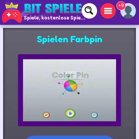
+9
Spiele, kostenlose Spiele und Online-Spiele
Spielen Farbpin