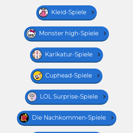
Kleid-Spiele
Monster high-Spiele
Karikatur-Spiele
Cuphead-Spiele
LOL Surprise-Spiele
Die Nachkommen-Spiele