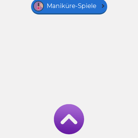
Maniküre-Spiele