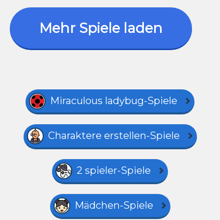
Mehr Spiele laden
Miraculous ladybug-Spiele
Charaktere erstellen-Spiele
2 spieler-Spiele
Mädchen-Spiele