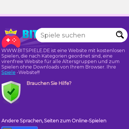
WWW.BITSPIELE.DE ist eine Website mit kostenlosen
Spielen, die nach Kategorien geordnet sind, eine
virenfreie Website für alle Altersgruppen und zum
Spielen ohne Downloads von Ihrem Browser. Ihre
Spiele
-Website!!!
Brauchen Sie Hilfe?
Andere Sprachen, Seiten zum Online-Spielen