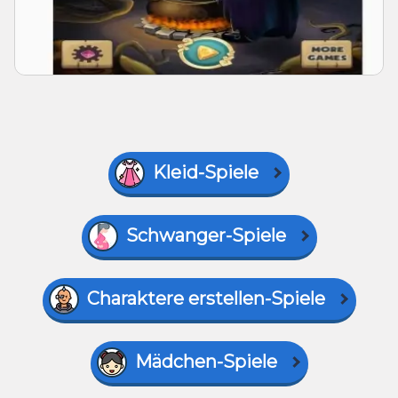
Kleid-Spiele
Schwanger-Spiele
Charaktere erstellen-Spiele
Mädchen-Spiele