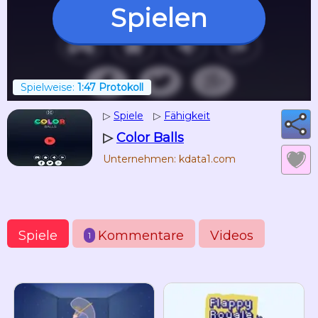
Spielen
Spielweise:
1:47 Protokoll
▷
Spiele
▷
Fähigkeit
▷
Color Balls
Unternehmen: kdata1.com
Spiele
Kommentare
Videos
1