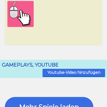
GAMEPLAYS, YOUTUBE
Youtube-Video hinzufügen