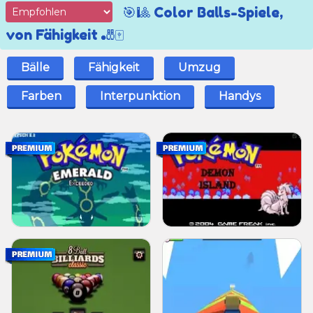
🎯🎱 Color Balls-Spiele,
von Fähigkeit 🎳🀄
Bälle
Fähigkeit
Umzug
Farben
Interpunktion
Handys