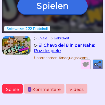
Spielen
Spielweise:
2:22 Protokoll
▷
Spiele
▷
Fähigkeit
▷
El Chavo del 8 in der Nähe:
Puzzlespiele
Unternehmen: fandejuegos.com
Spiele
Kommentare
Videos
1