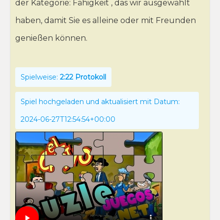
der Kategorie: Fähigkeit , das wir ausgewählt
haben, damit Sie es alleine oder mit Freunden
genießen können.
Spielweise:
2:22 Protokoll
Spiel hochgeladen und aktualisiert mit Datum:
2024-06-27T12:54:54+00:00