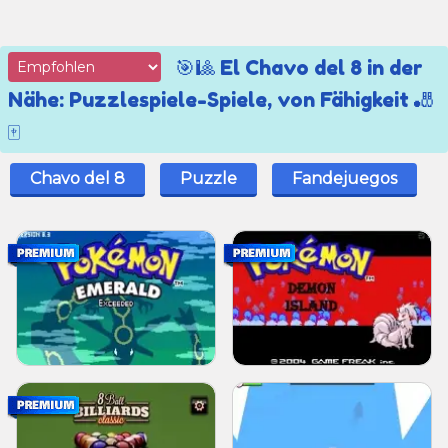
🎯🎱 El Chavo del 8 in der
Nähe: Puzzlespiele-Spiele, von Fähigkeit 🎳
🀄
Chavo del 8
Puzzle
Fandejuegos