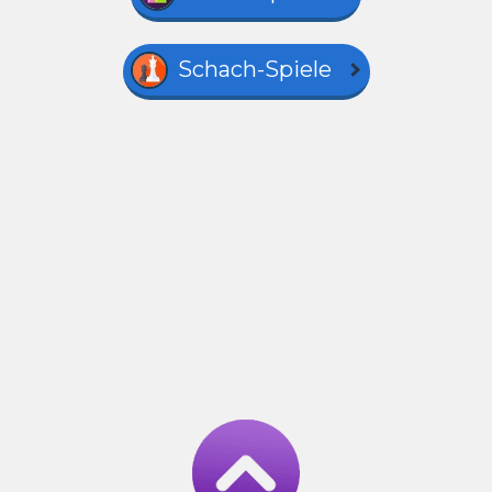
Schach-Spiele