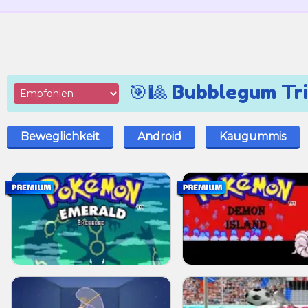
🎯🎱 Bubblegum Tric
Beweglichkeit
Android
Kaugummis