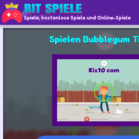
Spiele, kostenlose Spiele und Online-Spiele
Spielen Bubblegum T