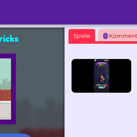
Spiele
Komment
1
ricks