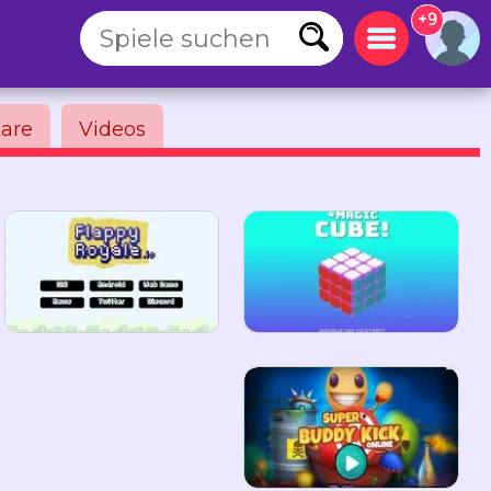
+9
are
Videos