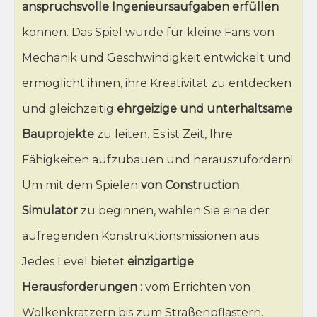
anspruchsvolle Ingenieursaufgaben erfüllen
können. Das Spiel wurde für kleine Fans von
Mechanik und Geschwindigkeit entwickelt und
ermöglicht ihnen, ihre Kreativität zu entdecken
und gleichzeitig
ehrgeizige und unterhaltsame
Bauprojekte
zu leiten. Es ist Zeit, Ihre
Fähigkeiten aufzubauen und herauszufordern!
Um mit dem Spielen
von Construction
Simulator
zu beginnen, wählen Sie eine der
aufregenden Konstruktionsmissionen aus.
Jedes Level bietet
einzigartige
Herausforderungen
: vom Errichten von
Wolkenkratzern bis zum Straßenpflastern.