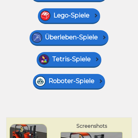
Lego-Spiele
Überleben-Spiele
Tetris-Spiele
Roboter-Spiele
Screenshots