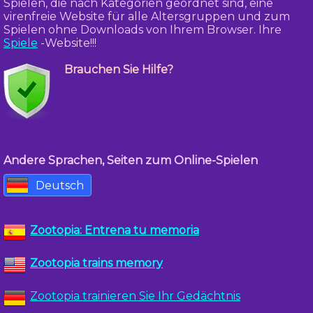
Spielen, die nach Kategorien geordnet sind, eine
virenfreie Website für alle Altersgruppen und zum
Spielen ohne Downloads von Ihrem Browser. Ihre
Spiele
-Website!!!
Brauchen Sie Hilfe?
Andere Sprachen, Seiten zum Online-Spielen
Deutsch
Zootopia: Entrena tu memoria
Zootopia trains memory
Zootopia trainieren Sie Ihr Gedächtnis