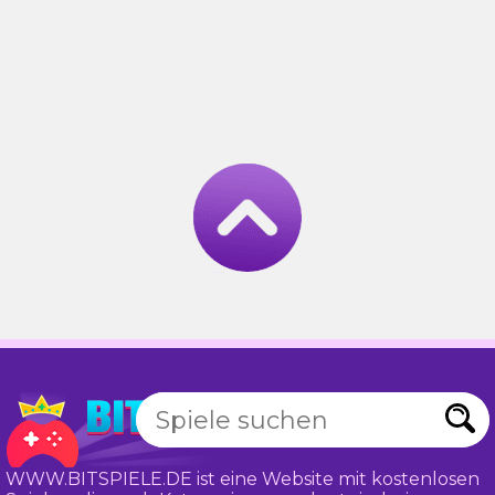
WWW.BITSPIELE.DE ist eine Website mit kostenlosen