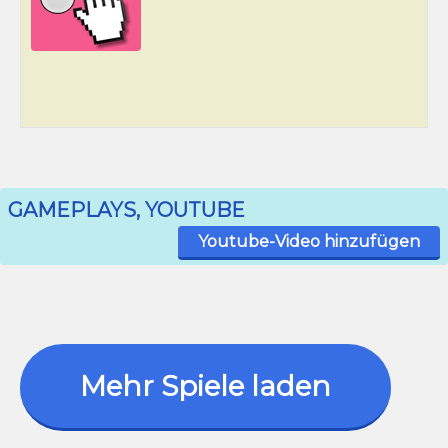
GAMEPLAYS, YOUTUBE
Youtube-Video hinzufügen
Mehr Spiele laden