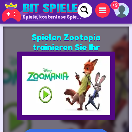
+9
Spiele, kostenlose Spiele und Online-Spiele
Spielen Zootopia
trainieren Sie Ihr
Gedächtnis