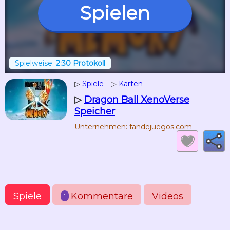
Spielen
Spielweise:
2:30 Protokoll
▷
Spiele
▷
Karten
▷
Dragon Ball XenoVerse
Speicher
Unternehmen: fandejuegos.com
Spiele
Kommentare
Videos
1