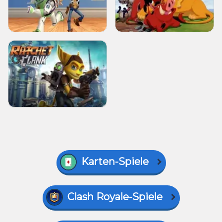
Karten-Spiele
Clash Royale-Spiele