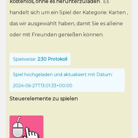
kostenlos, ohne es herunterzuladen
. Es
handelt sich um ein Spiel der Kategorie: Karten ,
das wir ausgewählt haben, damit Sie es alleine
oder mit Freunden genießen können.
Spielweise:
2:30 Protokoll
Spiel hochgeladen und aktualisiert mit Datum:
2024-06-27T13:01:33+00:00
Steuerelemente zu spielen