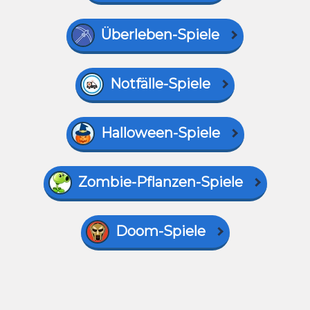
Überleben-Spiele
Notfälle-Spiele
Halloween-Spiele
Zombie-Pflanzen-Spiele
Doom-Spiele