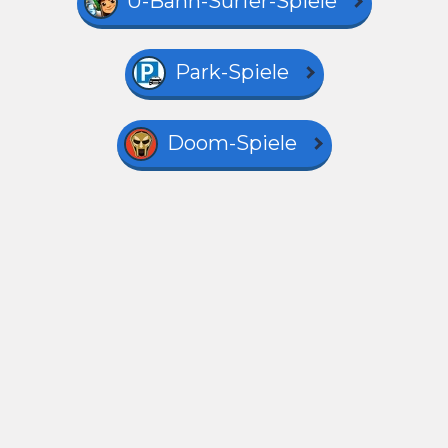
U-Bahn-Surfer-Spiele
Park-Spiele
Doom-Spiele