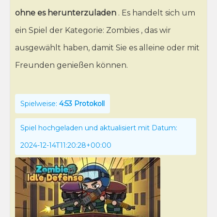
ohne es herunterzuladen
. Es handelt sich um
ein Spiel der Kategorie: Zombies , das wir
ausgewählt haben, damit Sie es alleine oder mit
Freunden genießen können.
Spielweise:
4:53 Protokoll
Spiel hochgeladen und aktualisiert mit Datum:
2024-12-14T11:20:28+00:00