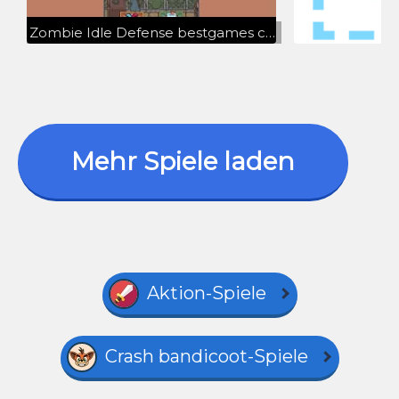
Zombie Idle Defense bestgames com
Mehr Spiele laden
Aktion-Spiele
Crash bandicoot-Spiele