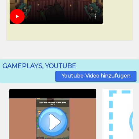
GAMEPLAYS, YOUTUBE
Youtube-Video hinzufügen