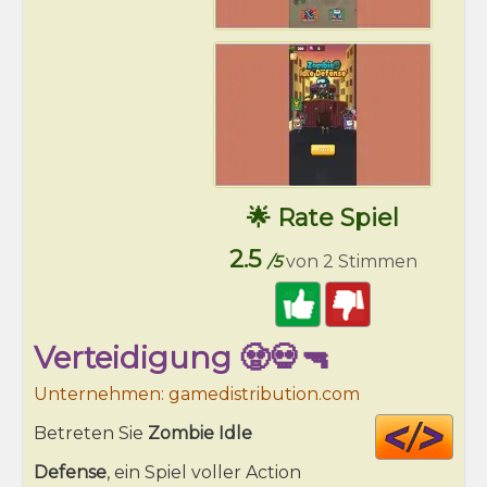
🌟 Rate Spiel
2.5
/5
von 2 Stimmen
Verteidigung 🧟💀🔫
Unternehmen: gamedistribution.com
Cod
Betreten Sie
Zombie Idle
HT
Defense
, ein Spiel voller Action