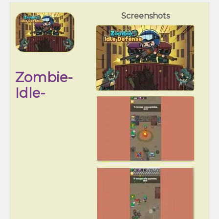
Screenshots
Zombie-
Idle-